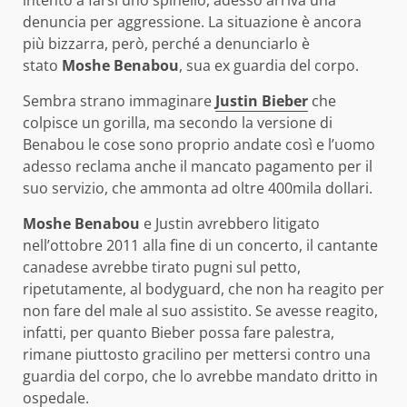
intento a farsi uno spinello, adesso arriva una
denuncia per aggressione. La situazione è ancora
più bizzarra, però, perché a denunciarlo è
stato
Moshe Benabou
, sua ex guardia del corpo.
Sembra strano immaginare
Justin Bieber
che
colpisce un gorilla, ma secondo la versione di
Benabou le cose sono proprio andate così e l’uomo
adesso reclama anche il mancato pagamento per il
suo servizio, che ammonta ad oltre 400mila dollari.
Moshe Benabou
e Justin avrebbero litigato
nell’ottobre 2011 alla fine di un concerto, il cantante
canadese avrebbe tirato pugni sul petto,
ripetutamente, al bodyguard, che non ha reagito per
non fare del male al suo assistito. Se avesse reagito,
infatti, per quanto Bieber possa fare palestra,
rimane piuttosto gracilino per mettersi contro una
guardia del corpo, che lo avrebbe mandato dritto in
ospedale.