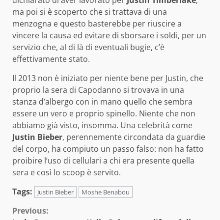
dichiarato di aver lavorato per
Justin Timberlake
,
ma poi si è scoperto che si trattava di una
menzogna e questo basterebbe per riuscire a
vincere la causa ed evitare di sborsare i soldi, per un
servizio che, al di là di eventuali bugie, c’è
effettivamente stato.
Il 2013 non è iniziato per niente bene per Justin, che
proprio la sera di Capodanno si trovava in una
stanza d’albergo con in mano quello che sembra
essere un vero e proprio spinello. Niente che non
abbiamo già visto, insomma. Una celebrità come
Justin Bieber
, perennemente circondata da guardie
del corpo, ha compiuto un passo falso: non ha fatto
proibire l’uso di cellulari a chi era presente quella
sera e così lo scoop è servito.
Tags:
Justin Bieber
Moshe Benabou
Continue
Previous: