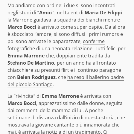
Ma andiamo con ordine: i due si sono incontrati
negli studi di “
Amici
“, nel talent di
Maria De Filippi
la Marrone
guidava la squadra dei bianchi
mentre
Marco Bocci
è arrivato come super ospite. Da allora
è sbocciato l’amore, si sono diffusi i primi rumors e
poi sono arrivate le paparazzate,
conferme
fotografiche
di una neonata relazione. Tutti felici per
Emma Marrone
che, doppiamente tradita da
Stefano De Martino,
per un anno ha affrontato
chiacchiere su presunti flirt e il continuo paragone
con
Belen Rodriguez
, che
ha reso il ballerino padre
del piccolo Santiago
.
La “rivincita” di
Emma Marrone
è arrivata con
Marco Bocci
, apprezzatissimo dalle donne, seguita
dai
commenti della mamma di lui
. A poche
settimane di distanza dall’inizio di questa storia, che
mostrava la giovane cantante più innamorata che
mai, è arrivata la notizia di un tradimento. Ci