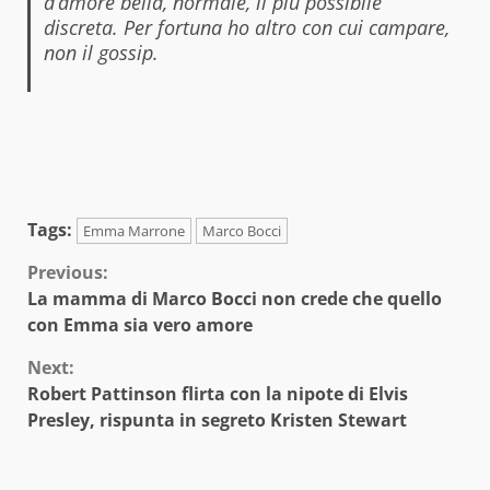
d’amore bella, normale, il più possibile
discreta. Per fortuna ho altro con cui campare,
non il gossip.
Tags:
Emma Marrone
Marco Bocci
Continue
Previous:
La mamma di Marco Bocci non crede che quello
Reading
con Emma sia vero amore
Next:
Robert Pattinson flirta con la nipote di Elvis
Presley, rispunta in segreto Kristen Stewart