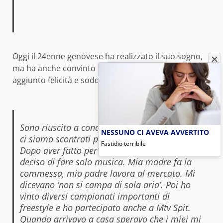
Oggi il 24enne genovese ha realizzato il suo sogno,
ma ha anche convinto la mamma e questo ha
aggiunto felicità e soddisfazione alla sua vittoria:
Sono riuscito a conquistare mamma. Con lei
NESSUNO CI AVEVA AVVERTITO
ci siamo scontrati per colpa della musica.
Fastidio terribile
Dopo aver fatto per sei anni il parrucchiere, ho
deciso di fare solo musica. Mia madre fa la
commessa, mio padre lavora al mercato. Mi
dicevano ‘non si campa di sola aria’. Poi ho
vinto diversi campionati importanti di
freestyle e ho partecipato anche a Mtv Spit.
Quando arrivavo a casa speravo che i miei mi