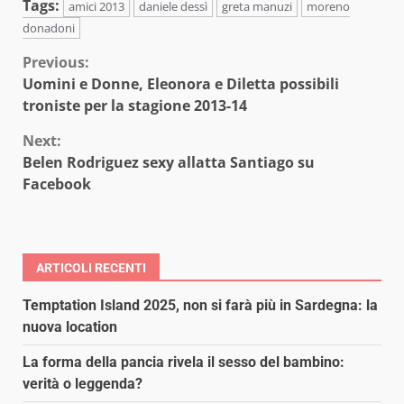
Tags:
amici 2013
daniele dessì
greta manuzi
moreno
donadoni
Continue
Previous:
Uomini e Donne, Eleonora e Diletta possibili
Reading
troniste per la stagione 2013-14
Next:
Belen Rodriguez sexy allatta Santiago su
Facebook
ARTICOLI RECENTI
Temptation Island 2025, non si farà più in Sardegna: la
nuova location
La forma della pancia rivela il sesso del bambino:
verità o leggenda?