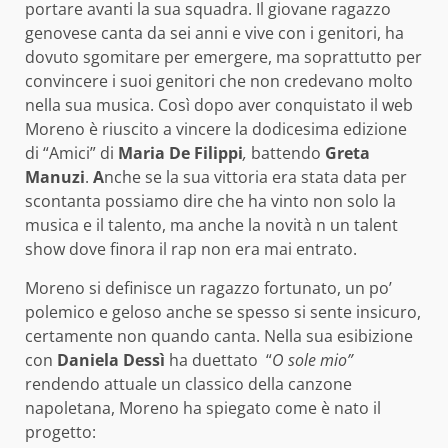
portare avanti la sua squadra. Il giovane ragazzo
genovese canta da sei anni e vive con i genitori, ha
dovuto sgomitare per emergere, ma soprattutto per
convincere i suoi genitori che non credevano molto
nella sua musica. Così dopo aver conquistato il web
Moreno è riuscito a vincere la dodicesima edizione
di “Amici” di
Maria De Filippi
,
battendo
Greta
Manuzi
.
A
nche se la sua vittoria era stata data per
scontanta possiamo dire che ha vinto non solo la
musica e il talento, ma anche la novità n un talent
show dove finora il rap non era mai entrato.
Moreno si definisce un ragazzo fortunato, un po’
polemico e geloso anche se spesso si sente insicuro,
certamente non quando canta. Nella sua esibizione
con
Daniela Dessì
ha duettato
“
O sole mio”
rendendo attuale un classico della canzone
napoletana, Moreno ha spiegato come è nato il
progetto: