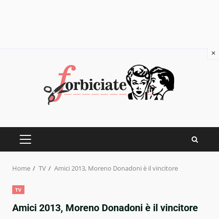
×
Skip
to
content
PRIMARY
MENU
Home
TV
Amici 2013, Moreno Donadoni è il vincitore
TV
Amici 2013, Moreno Donadoni è il vincitore