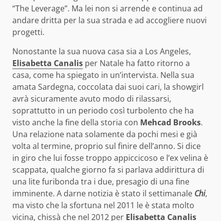
“The Leverage”. Ma lei non si arrende e continua ad
andare dritta per la sua strada e ad accogliere nuovi
progetti.
Nonostante la sua nuova casa sia a Los Angeles,
Elisabetta Canalis
per Natale ha fatto ritorno a
casa, come ha spiegato in un’intervista. Nella sua
amata Sardegna, coccolata dai suoi cari, la showgirl
avrà sicuramente avuto modo di rilassarsi,
soprattutto in un periodo così turbolento che ha
visto anche la fine della storia con
Mehcad Brooks
.
Una relazione nata solamente da pochi mesi e già
volta al termine, proprio sul finire dell’anno. Si dice
in giro che lui fosse troppo appiccicoso e l’ex velina è
scappata, qualche giorno fa si parlava addirittura di
una lite furibonda tra i due, presagio di una fine
imminente. A darne notizia è stato il settimanale
Chi
,
ma visto che la sfortuna nel 2011 le è stata molto
vicina, chissà che nel 2012 per
Elisabetta Canalis