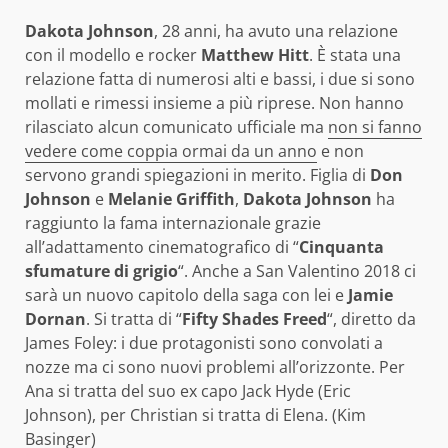
Dakota Johnson
, 28 anni, ha avuto una relazione
con il modello e rocker
Matthew Hitt
. È stata una
relazione fatta di numerosi alti e bassi, i due si sono
mollati e rimessi insieme a più riprese. Non hanno
rilasciato alcun comunicato ufficiale ma
non si fanno
vedere come coppia ormai da un anno
e non
servono grandi spiegazioni in merito. Figlia di
Don
Johnson
e
Melanie Griffith
,
Dakota Johnson
ha
raggiunto la fama internazionale grazie
all’adattamento cinematografico di “
Cinquanta
sfumature di grigio
“. Anche a San Valentino 2018 ci
sarà un nuovo capitolo della saga con lei e
Jamie
Dornan
. Si tratta di “
Fifty Shades Freed
“, diretto da
James Foley: i due protagonisti sono convolati a
nozze ma ci sono nuovi problemi all’orizzonte. Per
Ana si tratta del suo ex capo Jack Hyde (Eric
Johnson), per Christian si tratta di Elena. (Kim
Basinger)