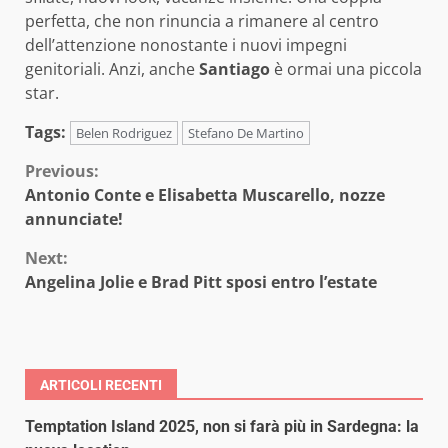
perfetta, che non rinuncia a rimanere al centro
dell’attenzione nonostante i nuovi impegni
genitoriali. Anzi, anche
Santiago
è ormai una piccola
star.
Tags:
Belen Rodriguez
Stefano De Martino
Continue
Previous:
Antonio Conte e Elisabetta Muscarello, nozze
Reading
annunciate!
Next:
Angelina Jolie e Brad Pitt sposi entro l’estate
ARTICOLI RECENTI
Temptation Island 2025, non si farà più in Sardegna: la