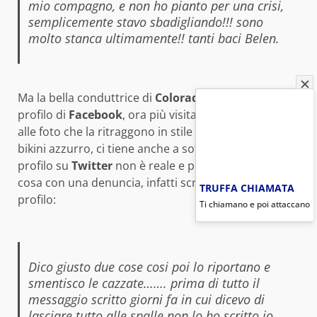
mio compagno, e non ho pianto per una crisi,
semplicemente stavo sbadigliando!!! sono
molto stanca ultimamente!! tanti baci Belen.
Ma la bella conduttrice di
Colorado
, sempre sul suo
profilo di
Facebook
, ora più visitato che mai grazie
alle foto che la ritraggono in stile sirena nel suo
bikini azzurro, ci tiene anche a sottolineare quel
profilo su
Twitter
non è reale e presto risolverà la
cosa con una denuncia, infatti scrive sul suo reale
TRUFFA CHIAMATA
profilo:
Ti chiamano e poi attaccano
Dico giusto due cose cosi poi lo riportano e
smentisco le cazzate……. prima di tutto il
messaggio scritto giorni fa in cui dicevo di
lasciare tutto alle spalle non lo ho scritto io,