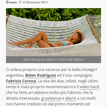
aram
13 Dicembre 2011
Belen Rodriguez mentre si rilassa alle Maldive
Ci voleva proprio una vacanza per la bella showgirl
argentina,
Belen Rodriguez
ed il suo compagno
Fabrizio Corona
. La vita dei due, infatti, negli ultimi
tempi è stata proprio movimentata tra il
video hard
,
che ha fatto arrabbiare molto più Fabrizio che la
diretta interessata,
gravidanze
e
aborti
a cui molti
non hanno creduto sin dal primo momento ed