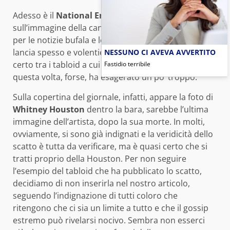
Adesso è il
National Enquirer
a speculare
sull’immagine della cantante. Il giornale è celebre
per le notizie bufala e le copertine provocatorie che
lancia spesso e volentieri, nel mondo del gossip è di
NESSUNO CI AVEVA AVVERTITO
certo tra i tabloid a cui si dà minore credibilità ma
Fastidio terribile
questa volta, forse, ha esagerato un po’ troppo.
Sulla copertina del giornale, infatti, appare la foto di
Whitney Houston
dentro la bara, sarebbe l’ultima
immagine dell’artista, dopo la sua morte. In molti,
ovviamente, si sono già indignati e la veridicità dello
scatto è tutta da verificare, ma è quasi certo che si
tratti proprio della Houston. Per non seguire
l’esempio del tabloid che ha pubblicato lo scatto,
decidiamo di non inserirla nel nostro articolo,
seguendo l’indignazione di tutti coloro che
ritengono che ci sia un limite a tutto e che il gossip
estremo può rivelarsi nocivo. Sembra non esserci