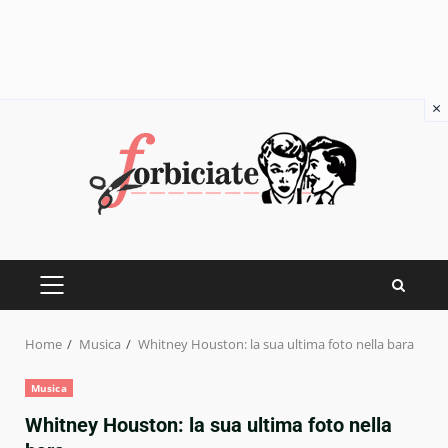
×
Skip
to
content
PRIMARY
MENU
Home
Musica
Whitney Houston: la sua ultima foto nella bara
Musica
Whitney Houston: la sua ultima foto nella