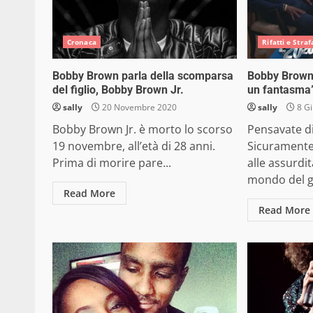
Cronaca
Rifatti e Straf
Bobby Brown parla della scomparsa
Bobby Brown:
del figlio, Bobby Brown Jr.
un fantasma
sally
20 Novembre 2020
sally
8 G
Bobby Brown Jr. è morto lo scorso
Pensavate di
19 novembre, all’età di 28 anni.
Sicuramente
Prima di morire pare...
alle assurdi
mondo del go
Read More
Read More