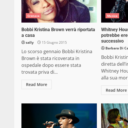
Cronaca
Musica
Bobbi Kristina Brown verrà riportata
Whitney Hous
a casa
potrebbe ere
successivo
sally
15 Giugno 2015
Barbara Di C
Lo scorso gennaio Bobbi Kristina
Bobbi Kristi
Brown è stata ricoverata in
diretta dell
ospedale dopo essere stata
Whitney Hou
trovata priva di...
alla sua mort
Read More
Read More