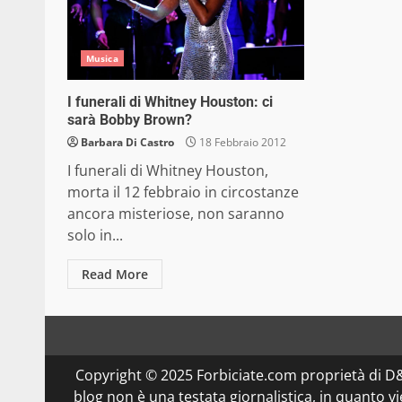
Musica
I funerali di Whitney Houston: ci
sarà Bobby Brown?
Barbara Di Castro
18 Febbraio 2012
I funerali di Whitney Houston,
morta il 12 febbraio in circostanze
ancora misteriose, non saranno
solo in...
Read More
Copyright © 2025 Forbiciate.com proprietà di 
blog non è una testata giornalistica, in quanto v