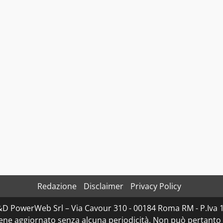
Redazione
Disclaimer
Privacy Policy
D&D PowerWeb Srl – Via Cavour 310 - 00184 Roma RM - P.I
iene aggiornato senza alcuna periodicità. Non può pertanto 