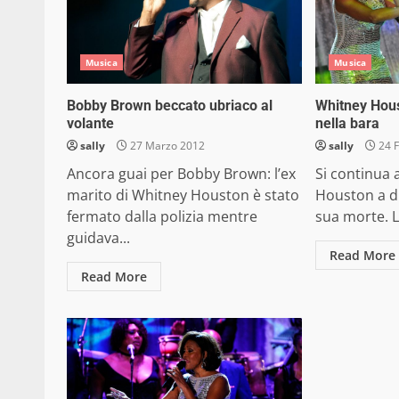
Musica
Musica
Bobby Brown beccato ubriaco al
Whitney Hous
volante
nella bara
sally
27 Marzo 2012
sally
24 F
Ancora guai per Bobby Brown: l’ex
Si continua 
marito di Whitney Houston è stato
Houston a di
fermato dalla polizia mentre
sua morte. L
guidava...
Read More
Read More