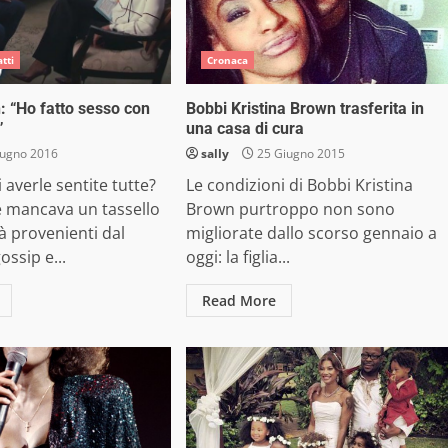
atti
Cronaca
 “Ho fatto sesso con
Bobbi Kristina Brown trasferita in
”
una casa di cura
iugno 2016
sally
25 Giugno 2015
 averle sentite tutte?
Le condizioni di Bobbi Kristina
 mancava un tassello
Brown purtroppo non sono
tà provenienti dal
migliorate dallo scorso gennaio a
ssip e...
oggi: la figlia...
Read More