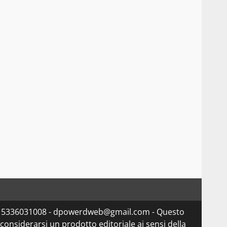
va 15336031008 - dpowerdweb@gmail.com - Questo
considerarsi un prodotto editoriale ai sensi della