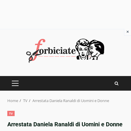
×
Skip
to
content
PRIMARY
MENU
Home
TV
Arrestata Daniela Ranaldi di Uomini e Donne
TV
Arrestata Daniela Ranaldi di Uomini e Donne