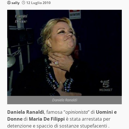
sally
12 Luglio 2010
Daniela Ranaldi
Daniela Ranaldi
, famosa “
opinionista
” di
Uomini e
Donne
di
Maria De Filippi
è stata arrestata per
detenzione e spaccio di sostanze stupefacenti .