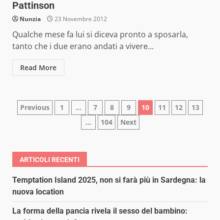
Pattinson
Nunzia
23 Novembre 2012
Qualche mese fa lui si diceva pronto a sposarla,
tanto che i due erano andati a vivere...
Read More
Paginazione
Previous
1
…
7
8
9
10
11
12
13
…
104
Next
degli
articoli
ARTICOLI RECENTI
Temptation Island 2025, non si farà più in Sardegna: la
nuova location
La forma della pancia rivela il sesso del bambino: