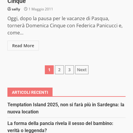
Cinque
sally
1 Maggio 2011
Oggi, dopo la pausa per le vacanze di Pasqua,
tornerà Domenica Cinque con Federica Panicucci e,
come...
Read More
Paginazione
1
2
3
Next
degli
articoli
ARTICOLI RECENTI
Temptation Island 2025, non si farà più in Sardegna: la
nuova location
La forma della pancia rivela il sesso del bambino:
verità o leggenda?