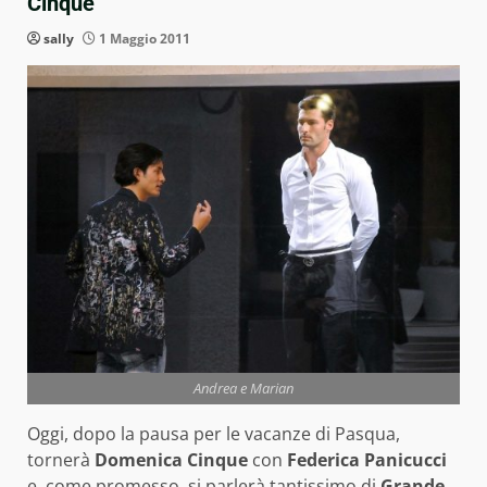
Cinque
sally
1 Maggio 2011
Andrea e Marian
Oggi, dopo la pausa per le vacanze di Pasqua,
tornerà
Domenica Cinque
con
Federica Panicucci
e, come promesso, si parlerà tantissimo di
Grande