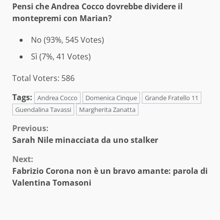
Pensi che Andrea Cocco dovrebbe dividere il
montepremi con Marian?
No (93%, 545 Votes)
Sì (7%, 41 Votes)
Total Voters: 586
Tags:
Andrea Cocco
Domenica Cinque
Grande Fratello 11
Guendalina Tavassi
Margherita Zanatta
Continue
Previous:
Sarah Nile minacciata da uno stalker
Reading
Next:
Fabrizio Corona non è un bravo amante: parola di
Valentina Tomasoni