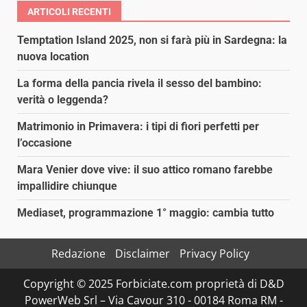
ARTICOLI RECENTI
Temptation Island 2025, non si farà più in Sardegna: la
nuova location
La forma della pancia rivela il sesso del bambino:
verità o leggenda?
Matrimonio in Primavera: i tipi di fiori perfetti per
l’occasione
Mara Venier dove vive: il suo attico romano farebbe
impallidire chiunque
Mediaset, programmazione 1° maggio: cambia tutto
Redazione
Disclaimer
Privacy Policy
Copyright © 2025 Forbiciate.com proprietà di D&D
PowerWeb Srl – Via Cavour 310 - 00184 Roma RM -