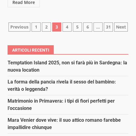
Read More
Paginazione
Previous
1
2
3
4
5
6
…
31
Next
degli
articoli
ARTICOLI RECENTI
Temptation Island 2025, non si farà più in Sardegna: la
nuova location
La forma della pancia rivela il sesso del bambino:
verità o leggenda?
Matrimonio in Primavera: i tipi di fiori perfetti per
l’occasione
Mara Venier dove vive: il suo attico romano farebbe
impallidire chiunque