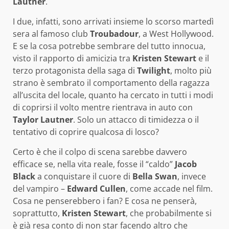
Lautner
.
I due, infatti, sono arrivati insieme lo scorso martedì
sera al famoso club
Troubadour
, a West Hollywood.
E se la cosa potrebbe sembrare del tutto innocua,
visto il rapporto di amicizia tra
Kristen Stewart
e il
terzo protagonista della saga di
Twilight
, molto più
strano è sembrato il comportamento della ragazza
all’uscita del locale, quanto ha cercato in tutti i modi
di coprirsi il volto mentre rientrava in auto con
Taylor Lautner
. Solo un attacco di timidezza o il
tentativo di coprire qualcosa di losco?
Certo è che il colpo di scena sarebbe davvero
efficace se, nella vita reale, fosse il “caldo”
Jacob
Black
a conquistare il cuore di
Bella Swan
, invece
del vampiro –
Edward Cullen
, come accade nel film.
Cosa ne penserebbero i fan? E cosa ne penserà,
soprattutto,
Kristen Stewart
, che probabilmente si
è già resa conto di non star facendo altro che