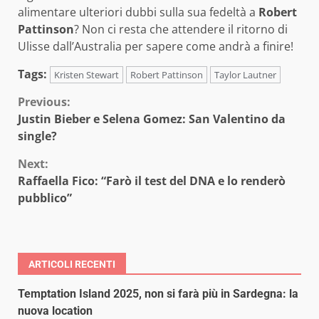
alimentare ulteriori dubbi sulla sua fedeltà a
Robert
Pattinson
? Non ci resta che attendere il ritorno di
Ulisse dall’Australia per sapere come andrà a finire!
Tags:
Kristen Stewart
Robert Pattinson
Taylor Lautner
Continue
Previous:
Justin Bieber e Selena Gomez: San Valentino da
Reading
single?
Next:
Raffaella Fico: “Farò il test del DNA e lo renderò
pubblico”
ARTICOLI RECENTI
Temptation Island 2025, non si farà più in Sardegna: la
nuova location