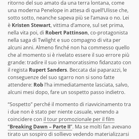
ritorno del suo amato da una terra lontana, come
una moderna Penelope in attesa di quell’Ulisse
che,
sotto sotto, neanche sapeva più se l’amava o no. Lei
è
Kristen Stewart
, vittima d’amore, sul set prima,
nella vita poi, di
Robert Pattinson
, co-protagonista
nella saga di Twilight e suo compagno di vita per
alcuni anni. Almeno finché non ha commesso quello
che al momento si è rivelato essere il suo errore più
grande: tradire il suo innamoratissimo fidanzato con
il regista
Rupert Sanders
. Beccata dai paparazzi, le
conseguenze del suo sgarro non si sono fatte
attendere:
Rob
l’ha immediatamente lasciata, salvo,
alcuni mesi dopo, fare un sospetto passo indietro.
“Sospetto” perché il momento di riavvicinamento tra
i due non è stato per niente casuale, venendo a
coincidere con
il tour promozionale per il film
“
Breaking Dawn – Parte II
”
. Ma se molti fan avevano
tirato un sospiro di sollievo vedendo materializzarsi