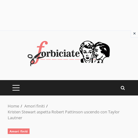
×
Skip
to
content
PRIMARY
MENU
Home
Amori finiti
Kristen Stewart aspetta Robert Pattinson uscendo con Taylor
Lautner
Amori finiti