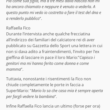
Pia come sua figlia, ma a tre mesi dalla nascita non mi
ha ancora chiamato e neppure è venuto a vederla. A
questo punto mi vedo io costretta a fare il test del dna e
a renderlo pubblico
“.
Raffaella Fico
Durante l’intervista anche qualche frecciatina
all’indirizzo dei familiari del calciatore rei di aver
pubblicato su Gazzetta dello Sport una lettera in cui
non si dava adito a fraintendimenti, l’invito per l’ex
gieffina di lasciare in pace il loro Mario:”
Capisco i
genitori ma mi hanno ferito come donna e come
mamma
“.
Tuttavia, nonostante i risentimenti la Fico non
chiude completamente le porte in faccia a
SuperMario: “
Mario lo sa che casa mia è sempre aperta
per fargli vedere la bambina
“.
Infine Raffaella Fico lancia un ultimo (forse per ora)