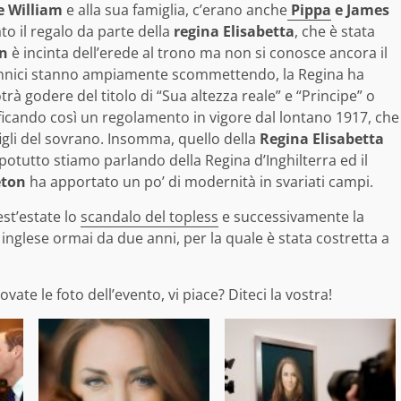
e William
e alla sua famiglia, c’erano anche
Pippa
e James
ato il regalo da parte della
regina Elisabetta
, che è stata
on
è incinta dell’erede al trono ma non si conosce ancora il
tannici stanno ampiamente scommettendo, la Regina ha
rà godere del titolo di “Sua altezza reale” e “Principe” o
icando così un regolamento in vigore dal lontano 1917, che
 figli del sovrano. Insomma, quello della
Regina Elisabetta
otutto stiamo parlando della Regina d’Inghilterra ed il
eton
ha apportato un po’ di modernità in svariati campi.
st’estate lo
scandalo del topless
e successivamente la
 inglese ormai da due anni, per la quale è stata costretta a
vate le foto dell’evento, vi piace? Diteci la vostra!