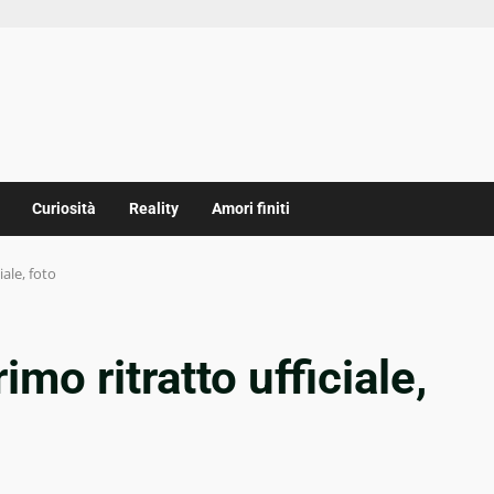
Curiosità
Reality
Amori finiti
iale, foto
imo ritratto ufficiale,