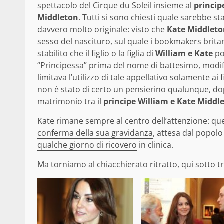
spettacolo del Cirque du Soleil insieme al
princip
Middleton
. Tutti si sono chiesti quale sarebbe st
davvero molto originale: visto che
Kate Middlet
sesso del nascituro, sul quale i bookmakers bri
stabilito che il figlio o la figlia di
William e Kate
pot
“Principessa” prima del nome di battesimo, modif
limitava l’utilizzo di tale appellativo solamente ai
non è stato di certo un pensierino qualunque, dop
matrimonio tra il
principe William e Kate Middl
Kate rimane sempre al centro dell’attenzione: que
conferma della sua gravidanza
, attesa dal popolo
qualche giorno di ricovero
in clinica.
Ma torniamo al chiacchierato ritratto, qui sotto tro