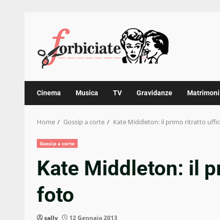
Skip
to
content
Cinema
Musica
TV
Gravidanze
Matrimoni
Home
Gossip a corte
Kate Middleton: il primo ritratto uffic
Gossip a corte
Kate Middleton: il pr
foto
sally
12 Gennaio 2013