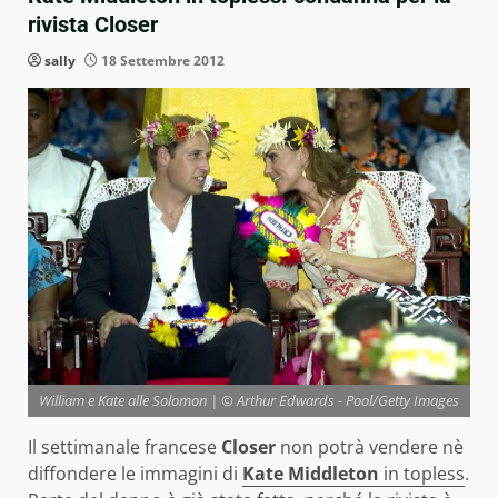
rivista Closer
sally
18 Settembre 2012
William e Kate alle Solomon | © Arthur Edwards - Pool/Getty Images
Il settimanale francese
Closer
non potrà vendere nè
diffondere le immagini di
Kate Middleton
in topless
.