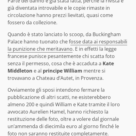
Parte del danno è già stata fatta, perché la rivista è
già diventata introvabile e le copie rimaste in
circolazione hanno prezzi lievitati, quasi come
fossero da collezione.
Quando è stato lanciato lo scoop, da Buckingham
Palace hanno tuonato che f
osse data ai responsabili
la punizione che meritavano
. E in effetti la legge
francese punisce pesantemente chi scatta foto
senza il permesso, cosa che è accaduta a
Kate
Middleton
e al
principe William
mentre si
trovavano a Chateau d’Autet, in Provenza.
Ovviamente gli sposi intendono fermare la
pubblicazione di altri scatti, ne esisterebbero
almeno 200 e quindi William e Kate tramite il loro
avvocato Aurelien Hamel, hanno richiesto la
restituzione delle foto, oltre a volere dal giornale
un’ammenda di diecimila euro al giorno finché le
foto non saranno restituite completamente.