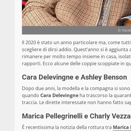
© Faceb
Il 2020 è stato un anno particolare ma, come tutti g
scegliere di dirsi addio. Quest’anno si è aggiunt
rimanere per molto tempo insieme in casa, isolati d
rapporti. Ecco alcune delle coppie scoppiate in q
Cara Delevingne e Ashley Benson
Dopo due anni, la modella e la compagna si sono de
quando
Cara Delevingne
ha trascorso la quaran
traccia. Le dirette interessate non hanno fatto sa
Marica Pellegrinelli e Charly Vezza
È recentissima la notizia della rottura tra
Marica P