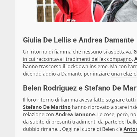
Giulia De Lellis e Andrea Damante
Un ritorno di fiamma che nessuno si aspettava.
Gi
in cui raccontava i tradimenti dell’ex compagno
,
hanno trascorso il lockdown insieme. Ma con l’arr
dicendo addio a Damante per iniziare
una relazi
Belen Rodriguez e Stefano De Mar
Il loro ritorno di fiamma
aveva fatto sognare tutti 
Stefano De Martino
hanno riprovato a stare insi
relazione con
Andrea Iannone
. Le cose, però, n
da subito di presunti tradimenti da parte del balleri
dubbio rimane… Oggi nel cuore di Belen c’è
Anton