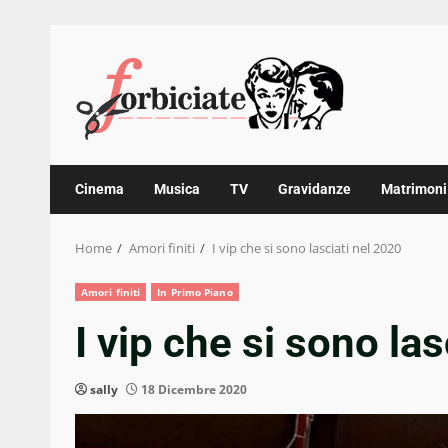
Skip
to
content
Cinema
Musica
TV
Gravidanze
Matrimoni
Home
Amori finiti
I vip che si sono lasciati nel 2020
Amori finiti
In Primo Piano
I vip che si sono la
sally
18 Dicembre 2020