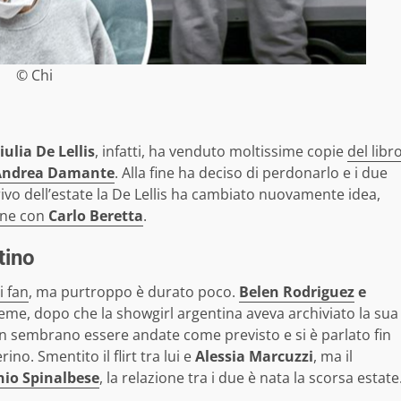
© Chi
ulia De Lellis
, infatti, ha venduto moltissime copie
del libr
Andrea Damante
. Alla fine ha deciso di perdonarlo e i due
ivo dell’estate la De Lellis ha cambiato nuovamente idea,
one con
Carlo Beretta
.
tino
i fan
, ma purtroppo è durato poco.
Belen Rodriguez
e
eme, dopo che la showgirl argentina aveva archiviato la sua
on sembrano essere andate come previsto e si è parlato fin
no. Smentito il flirt tra lui e
Alessia Marcuzzi
, ma il
io Spinalbese
, la relazione tra i due è nata la scorsa estate