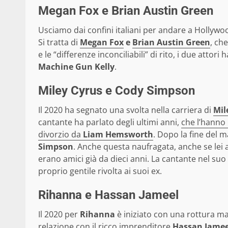
Megan Fox e Brian Austin Green
Usciamo dai confini italiani per andare a Hollywoo
Si tratta di
Megan Fox
e
Brian Austin Green
, ch
e le “differenze inconciliabili” di rito, i due attor
Machine Gun Kelly
.
Miley Cyrus e Cody Simpson
Il 2020 ha segnato una svolta nella carriera di
Mil
cantante ha parlato degli ultimi anni,
che l’hanno
divorzio da
Liam Hemsworth
. Dopo la fine del 
Simpson
. Anche questa naufragata, anche se lei
erano amici già da dieci anni. La cantante nel suo
proprio gentile rivolta ai suoi ex.
Rihanna e Hassan Jameel
Il 2020 per
Rihanna
è iniziato con una rottura m
relazione con il ricco imprenditore
Hassan Jamee