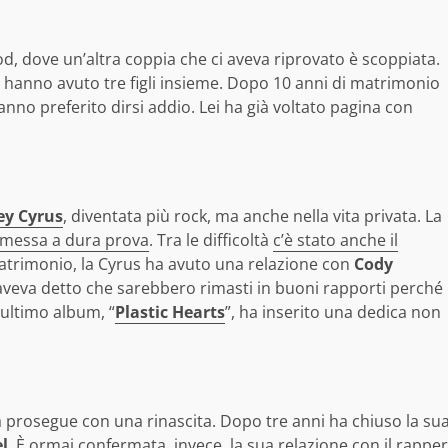
d, dove un’altra coppia che ci aveva riprovato è scoppiata.
e hanno avuto tre figli insieme. Dopo 10 anni di matrimonio
i hanno preferito dirsi addio. Lei ha già voltato pagina con
ey Cyrus
, diventata più rock, ma anche nella vita privata. La
 messa a dura prova
. Tra le difficoltà
c’è stato anche il
matrimonio, la Cyrus ha avuto una relazione con
Cody
 aveva detto che sarebbero rimasti in buoni rapporti perché
 ultimo album, “
Plastic Hearts
”, ha inserito una dedica non
a prosegue con una rinascita. Dopo tre anni ha chiuso la su
l
. È ormai confermata, invece, la sua
relazione con il rapper