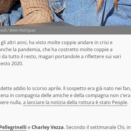
ook / Belen Rodriguez
li altri anni, ha visto molte coppie andare in crisi e
a anche la pandemia, che ha costretto molte coppie a
a tutto il resto, magari portandole a riflettere sui vari
uesto 2020.
tte addio lo scorso aprile. Il sospetto era già nato nei fan,
tena in compagnia delle amiche e della compagna non c’era
pere nulla,
a lanciare la notizia della rottura è stato People
.
ellegrinelli
e
Charley Vezza
. Secondo il settimanale Chi, in