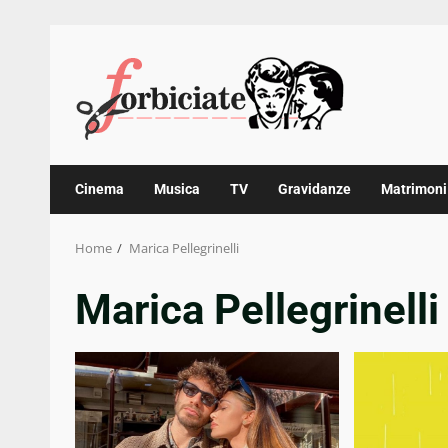
Skip
to
content
Cinema
Musica
TV
Gravidanze
Matrimoni
Home
Marica Pellegrinelli
Marica Pellegrinelli