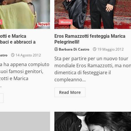
a
Musica
tti e Marica
Eros Ramazzotti festeggia Marica
: baci e abbracci a
Pelegrinelli!
Barbara Di Castro
19 Maggio 2012
astro
14 Agosto 2012
Sta per partire per un nuovo tour
ia ha appena compiuto
mondiale Eros Ramazzotti, ma no
suoi famosi genitori,
dimentica di festeggiare il
otti e Marica
compleanno...
.
Read More