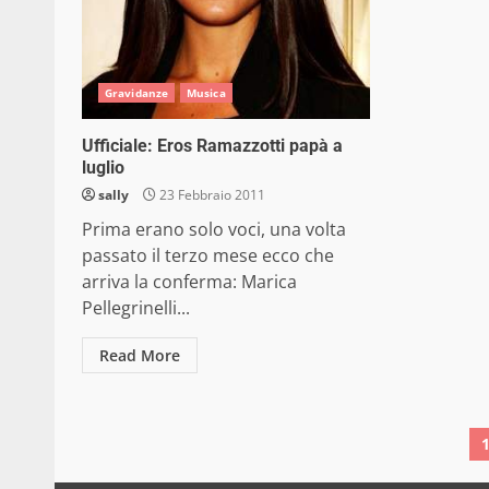
Gravidanze
Musica
Ufficiale: Eros Ramazzotti papà a
luglio
sally
23 Febbraio 2011
Prima erano solo voci, una volta
passato il terzo mese ecco che
arriva la conferma: Marica
Pellegrinelli...
Read More
P