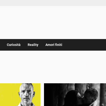
Curiosità
Reality
Amori finiti