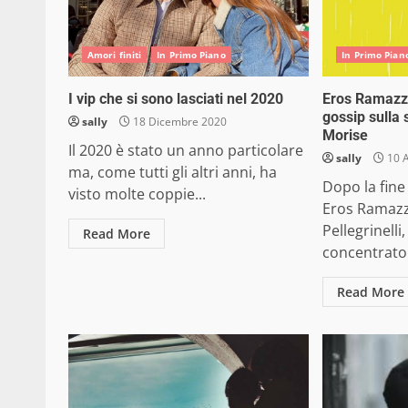
Amori finiti
In Primo Piano
In Primo Pian
I vip che si sono lasciati nel 2020
Eros Ramazzo
gossip sulla 
sally
18 Dicembre 2020
Morise
Il 2020 è stato un anno particolare
sally
10 A
ma, come tutti gli altri anni, ha
Dopo la fine
visto molte coppie...
Eros Ramazz
Pellegrinelli,
Read More
concentrato 
Read More