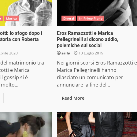
o
Musica
Divorzi
In Primo Piano
tti: lo sfogo dopo i
Eros Ramazzotti e Marica
storia con Roberta
Pellegrinelli si dicono addio,
polemiche sui social
prile 2020
sally
13 Luglio 2019
 del matrimonio tra
Nei giorni scorsi Eros Ramazzotti e
otti e Marica
Marica Pellegrinelli hanno
 il gossip si è
rilasciato un comunicato per
molto...
annunciare la fine del...
Read More