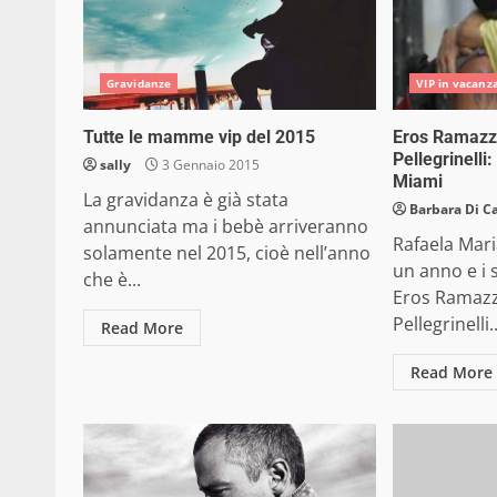
Gravidanze
VIP in vacanz
Tutte le mamme vip del 2015
Eros Ramazzo
Pellegrinelli
sally
3 Gennaio 2015
Miami
La gravidanza è già stata
Barbara Di C
annunciata ma i bebè arriveranno
Rafaela Mar
solamente nel 2015, cioè nell’anno
un anno e i 
che è...
Eros Ramazz
Pellegrinelli..
Read More
Read More