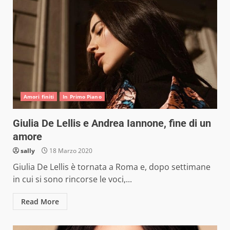
Amori finiti
In Primo Piano
Giulia De Lellis e Andrea Iannone, fine di un
amore
sally
18 Marzo 2020
Giulia De Lellis è tornata a Roma e, dopo settimane
in cui si sono rincorse le voci,...
Read More