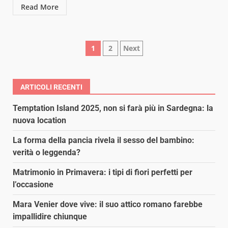
Read More
Paginazione
1
2
Next
degli
articoli
ARTICOLI RECENTI
Temptation Island 2025, non si farà più in Sardegna: la
nuova location
La forma della pancia rivela il sesso del bambino:
verità o leggenda?
Matrimonio in Primavera: i tipi di fiori perfetti per
l’occasione
Mara Venier dove vive: il suo attico romano farebbe
impallidire chiunque