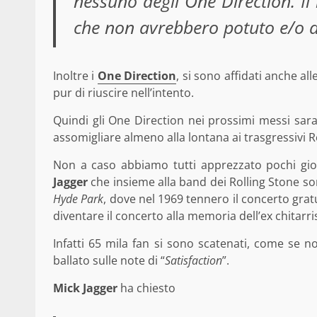
nessuno degli One Direction. Il
che non avrebbero potuto e/o d
Inoltre i
One Direction
, si sono affidati anche all
pur di riuscire nell’intento.
Quindi gli One Direction nei prossimi messi sara
assomigliare almeno alla lontana ai trasgressivi R
Non a caso abbiamo tutti apprezzato pochi gior
Jagger
che insieme alla band dei Rolling Stone s
Hyde Park
, dove nel 1969 tennero il concerto grat
diventare il concerto alla memoria dell’ex chitarri
Infatti 65 mila fan si sono scatenati, come se n
ballato sulle note di “
Satisfaction
”.
Mick Jagger
ha chiesto