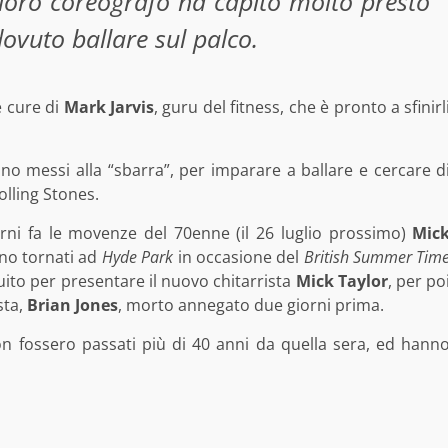
 loro coreografo ha capito molto presto
ovuto ballare sul palco.
e cure di
Mark Jarvis
, guru del fitness, che è pronto a sfinirl
no messi alla “sbarra”, per imparare a ballare e cercare d
olling Stones.
ni fa le movenze del 70enne (il 26 luglio prossimo)
Mic
ono tornati ad
Hyde Park
in occasione del
British Summer Tim
uito per presentare il nuovo chitarrista
Mick Taylor
, per po
sta,
Brian Jones
, morto annegato due giorni prima.
on fossero passati più di 40 anni da quella sera, ed hann