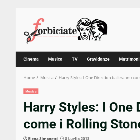
Skip
to
content
Cinema
Musica
TV
Gravidanze
Matrimoni
Home
Musica
Harry Styles: I One Direction balleranno com
Musica
Harry Styles: I One 
come i Rolling Ston
Elena Simonetti
8 Luglio 2013