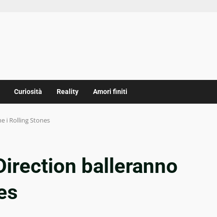
Curiosità
Reality
Amori finiti
e i Rolling Stones
Direction balleranno
es