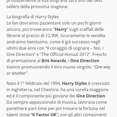
probabilmente la sua biografia sarà uno dei best
sellers della prossima stagione.
La biografia di Harry Styles
Le fan dovranno pazientare solo un pochi giorni
ancora, poi troveranno “
Harry
” sugli scaffali delle
librerie al prezzo di 12,90€. Sicuramente le vendite
andranno benissimo, come è già successo negli
ultimi due anni con “Il coraggio di sognare – Noi, i
One Direction” e “The Official Annual 2012”. Freschi
di premiazione ai
Brit Awards
, i
One Direction
stanno promuovendo il loro nuovo singolo, “
One way
or anothe
r”.
Nato il 1° febbraio del 1994,
Harry Styles
è cresciuto
in Inghilterra, nel Cheshire, ha una sorella maggiore
ed è il componente più giovane dei
One Direction
.
Da sempre appassionato di musica, lavorava come
panettiere part-time per poi trovare la fortuna nel
talent show “
X Factor UK
“, con gli altri componenti