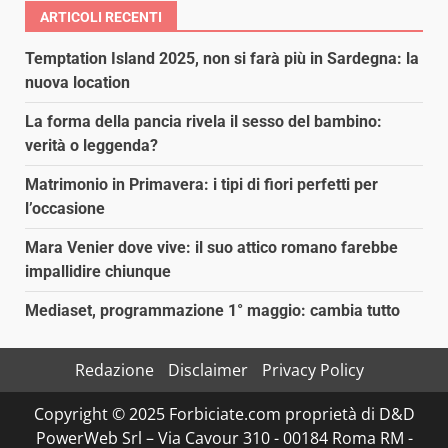
ARTICOLI RECENTI
Temptation Island 2025, non si farà più in Sardegna: la
nuova location
La forma della pancia rivela il sesso del bambino:
verità o leggenda?
Matrimonio in Primavera: i tipi di fiori perfetti per
l’occasione
Mara Venier dove vive: il suo attico romano farebbe
impallidire chiunque
Mediaset, programmazione 1° maggio: cambia tutto
Redazione
Disclaimer
Privacy Policy
Copyright © 2025 Forbiciate.com proprietà di D&D
PowerWeb Srl – Via Cavour 310 - 00184 Roma RM -