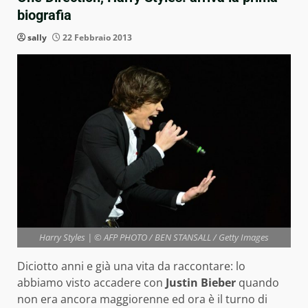
biografia
sally
22 Febbraio 2013
Harry Styles | © AFP PHOTO / BEN STANSALL / Getty Images
Diciotto anni e già una vita da raccontare: lo
abbiamo visto accadere con
Justin Bieber
quando
non era ancora maggiorenne ed ora è il turno di