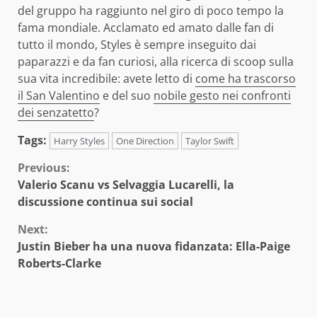
del gruppo ha raggiunto nel giro di poco tempo la
fama mondiale. Acclamato ed amato dalle fan di
tutto il mondo, Styles è sempre inseguito dai
paparazzi e da fan curiosi, alla ricerca di scoop sulla
sua vita incredibile: avete letto di
come ha trascorso
il San Valentino
e del suo
nobile gesto nei confronti
dei senzatetto
?
Tags:
Harry Styles
One Direction
Taylor Swift
Continue
Previous:
Valerio Scanu vs Selvaggia Lucarelli, la
Reading
discussione continua sui social
Next:
Justin Bieber ha una nuova fidanzata: Ella-Paige
Roberts-Clarke