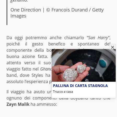
One Direction | © Francois Durand / Getty
Images
Da oggi potremmo anche chiamarlo
“San Harry”
,
poiché il gesto benefico e spontaneo del
componente della boyband, non è la sua prima
buona azione fatta. Infatti si era dimostrato già
attento verso il suo prossimo nel suo recente
viaggio fatto nel
Ghana
per
Comic Relief
, con tutta la
band, dove Styles ha detto che questa è stata in
assoluto l’esperienza più bella della sua vita.
PALLINA DI CARTA STAGNOLA
Il viaggio ha avuto un grosso impatto emotivo su
Trucco a casa
ognuno dei componenti della boyband tanto che
Zayn Malik
ha ammesso: