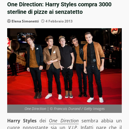
One Direction: Harry Styles compra 3000
sterline di pizze ai senzatetto
Elena Simonetti
4 Febbraio 2013
One Direction | © Francois Durand / Getty Images
Harry Styles
dei
One Direction
sembra abbia un
cuore nonostante sia un
V.I.P
. Infatti pare che il