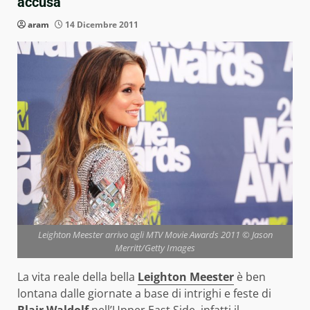
accusa
aram
14 Dicembre 2011
Leighton Meester arrivo agli MTV Movie Awards 2011 © Jason
Merritt/Getty Images
La vita reale della bella
Leighton Meester
è ben
lontana dalle giornate a base di intrighi e feste di
Blair Waldolf
nell’Upper East Side, infatti il