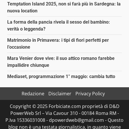
Temptation Island 2025, non si farà più in Sardegna: la
nuova location
La forma della pancia rivela il sesso del bambino:
verità o leggenda?
Matrimonio in Primavera: i tipi di fiori perfetti per
l’occasione
Mara Venier dove vive: il suo attico romano farebbe
impallidire chiunque
Mediaset, programmazione 1° maggio: cambia tutto
Redazione
Disclaimer
Privacy Policy
Copyright © 2025 Forbiciate.com proprietà di D&D
PowerWeb Srl – Via Cavour 310 - 00184 Roma RM -
P.Iva 15336031008 - dpowerdweb@gmail.com - Questo
blog non è una testata giornalistica, in quanto viene