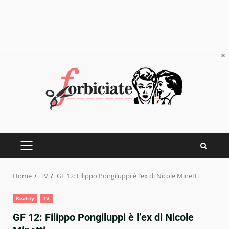
×
Skip
to
content
PRIMARY
MENU
Home
TV
GF 12: Filippo Pongiluppi è l’ex di Nicole Minetti
Reality
TV
GF 12: Filippo Pongiluppi è l’ex di Nicole