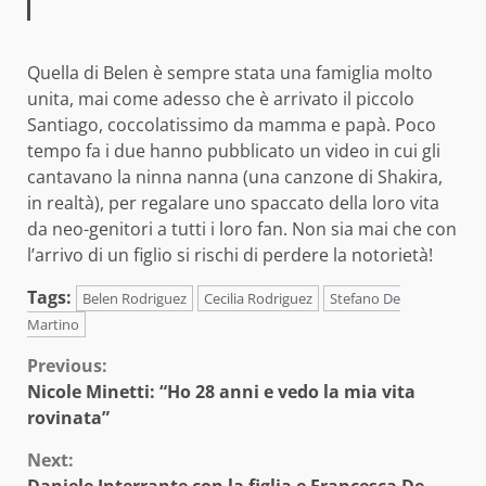
Quella di Belen è sempre stata una famiglia molto
unita, mai come adesso che è arrivato il piccolo
Santiago, coccolatissimo da mamma e papà. Poco
tempo fa i due hanno pubblicato un video in cui gli
cantavano la ninna nanna (una canzone di Shakira,
in realtà), per regalare uno spaccato della loro vita
da neo-genitori a tutti i loro fan. Non sia mai che con
l’arrivo di un figlio si rischi di perdere la notorietà!
Tags:
Belen Rodriguez
Cecilia Rodriguez
Stefano De
Martino
Continue
Previous:
Nicole Minetti: “Ho 28 anni e vedo la mia vita
Reading
rovinata”
Next:
Daniele Interrante con la figlia e Francesca De