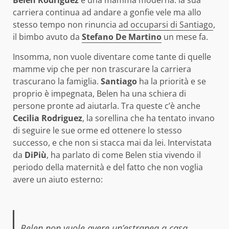
Belen Rodriguez
è una mamma moderna: la sua
carriera continua ad andare a gonfie vele ma allo
stesso tempo non rinuncia
ad occuparsi di Santiago
,
il bimbo avuto da
Stefano De Martino
un mese fa.
Insomma, non vuole diventare come tante di quelle
mamme vip che per non trascurare la carriera
trascurano la famiglia.
Santiago
ha la priorità e se
proprio è impegnata, Belen ha una schiera di
persone pronte ad aiutarla. Tra queste c’è anche
Cecilia Rodriguez
, la sorellina che ha tentato invano
di seguire le sue orme ed ottenere lo stesso
successo, e che non si stacca mai da lei. Intervistata
da
DiPiù
, ha parlato di come Belen stia vivendo il
periodo della maternità e del fatto che non voglia
avere un aiuto esterno:
Belen non vuole avere un’estranea a casa,