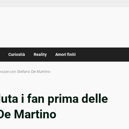
Curiosità
Reality
Amori finiti
e nozze con Stefano De Martino
uta i fan prima delle
De Martino