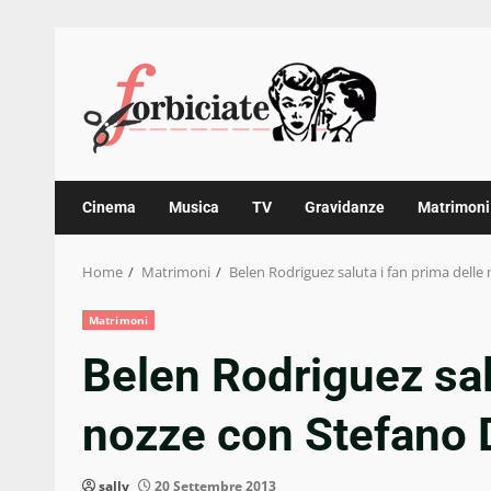
Skip
to
content
Cinema
Musica
TV
Gravidanze
Matrimoni
Home
Matrimoni
Belen Rodriguez saluta i fan prima dell
Matrimoni
Belen Rodriguez sal
nozze con Stefano 
sally
20 Settembre 2013