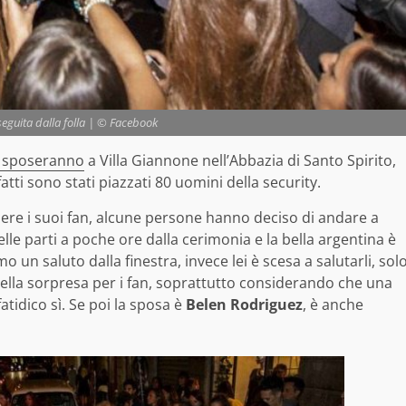
eguita dalla folla | © Facebook
 sposeranno
a Villa Giannone nell’Abbazia di Santo Spirito,
tti sono stati piazzati 80 uomini della security.
dere i suoi fan, alcune persone hanno deciso di andare a
le parti a poche ore dalla cerimonia e la bella argentina è
 un saluto dalla finestra, invece lei è scesa a salutarli, sol
bella sorpresa per i fan, soprattutto considerando che una
atidico sì. Se poi la sposa è
Belen Rodriguez
, è anche