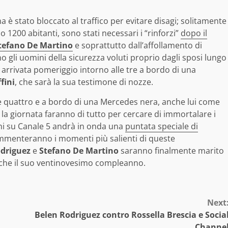
 è stato bloccato al traffico per evitare disagi; solitamente
lo 1200 abitanti, sono stati necessari i “rinforzi”
dopo il
tefano De Martino
e soprattutto dall’affollamento di
no gli uomini della sicurezza voluti proprio dagli sposi lungo
è arrivata pomeriggio intorno alle tre a bordo di una
ffini
, che sarà la sua testimone di nozze.
le quattro e a bordo di una Mercedes nera, anche lui come
 la giornata faranno di tutto per cercare di immortalare i
i su Canale 5 andrà in onda una
puntata speciale di
ommenteranno i momenti più salienti di queste
driguez
e
Stefano De Martino
saranno finalmente marito
anche il suo ventinovesimo compleanno.
Next
Belen Rodriguez contro Rossella Brescia e Socia
Channe