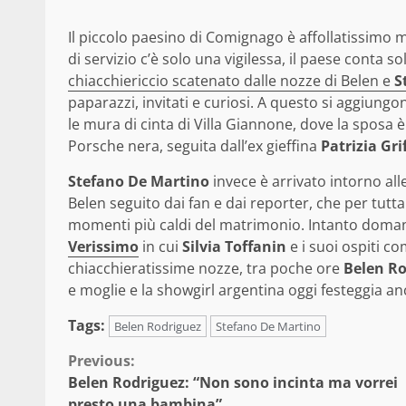
Il piccolo paesino di Comignago è affollatissimo ma
di servizio c’è solo una vigilessa, il paese conta so
chiacchiericcio scatenato dalle nozze di Belen e
S
paparazzi, invitati e curiosi. A questo si aggiungo
le mura di cinta di Villa Giannone, dove la sposa 
Porsche nera, seguita dall’ex gieffina
Patrizia Gri
Stefano De Martino
invece è arrivato intorno al
Belen seguito dai fan e dai reporter, che per tutta
momenti più caldi del matrimonio. Intanto doman
Verissimo
in cui
Silvia Toffanin
e i suoi ospiti c
chiacchieratissime nozze, tra poche ore
Belen Ro
e moglie e la showgirl argentina oggi festeggia 
Tags:
Belen Rodriguez
Stefano De Martino
Continue
Previous:
Belen Rodriguez: “Non sono incinta ma vorrei
Reading
presto una bambina”