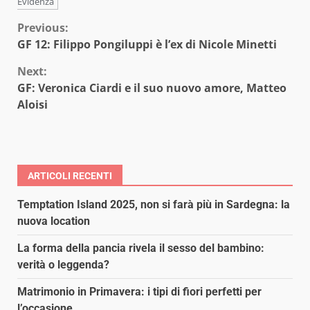
Evidenza
Continue
Previous:
GF 12: Filippo Pongiluppi è l’ex di Nicole Minetti
Reading
Next:
GF: Veronica Ciardi e il suo nuovo amore, Matteo
Aloisi
ARTICOLI RECENTI
Temptation Island 2025, non si farà più in Sardegna: la
nuova location
La forma della pancia rivela il sesso del bambino:
verità o leggenda?
Matrimonio in Primavera: i tipi di fiori perfetti per
l’occasione