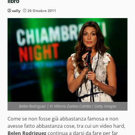
libro
sally
26 Ottobre 2011
Belen Rodriguez | © Vittorio Zunino Celotto / Getty Images
Come se non fosse già abbastanza famosa e non
avesse fatto abbastanza cose, tra cui un video hard,
Belen Rodriguez
continua a darsi da fare per far