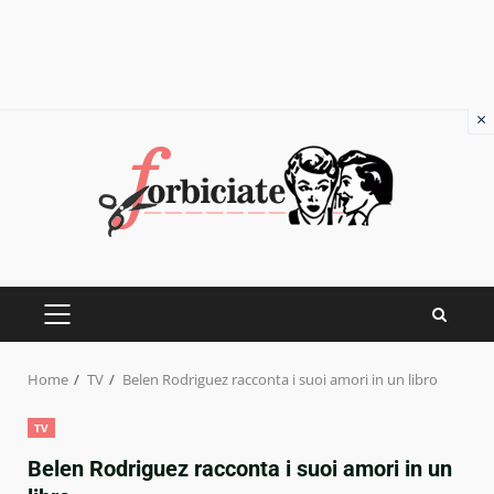
×
Skip
to
content
PRIMARY
MENU
Home
TV
Belen Rodriguez racconta i suoi amori in un libro
TV
Belen Rodriguez racconta i suoi amori in un