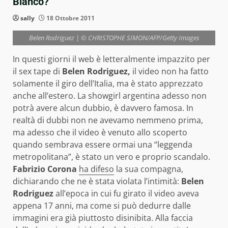
Blanco?
sally
18 Ottobre 2011
Belen Rodriguez | © CHRISTOPHE SIMON/AFP/Getty Images
In questi giorni il web è letteralmente impazzito per
il sex tape di
Belen Rodriguez,
il video non ha fatto
solamente il giro dell’Italia, ma è stato apprezzato
anche all’estero. La showgirl argentina adesso non
potrà avere alcun dubbio, è davvero famosa. In
realtà di dubbi non ne avevamo nemmeno prima,
ma adesso che il video è venuto allo scoperto
quando sembrava essere ormai una “leggenda
metropolitana”, è stato un vero e proprio scandalo.
Fabrizio Corona
ha difeso
la sua compagna,
dichiarando che ne è stata violata l’intimità:
Belen
Rodriguez
all’epoca in cui fu girato il video aveva
appena 17 anni, ma come si può dedurre dalle
immagini era già piuttosto disinibita. Alla faccia