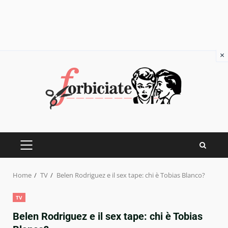
×
Skip
to
content
PRIMARY
MENU
Home
TV
Belen Rodriguez e il sex tape: chi è Tobias Blanco?
TV
Belen Rodriguez e il sex tape: chi è Tobias