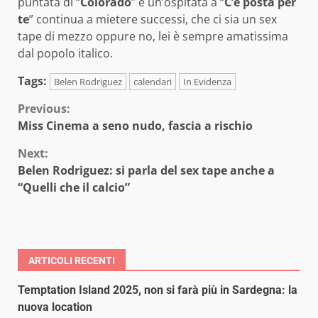
puntata di “
Colorado
” e un’ospitata a “
C’è posta per
te
” continua a mietere successi, che ci sia un sex
tape di mezzo oppure no, lei è sempre amatissima
dal popolo italico.
Tags:
Belen Rodriguez
calendari
In Evidenza
Continue
Previous:
Miss Cinema a seno nudo, fascia a rischio
Reading
Next:
Belen Rodriguez: si parla del sex tape anche a
“Quelli che il calcio”
ARTICOLI RECENTI
Temptation Island 2025, non si farà più in Sardegna: la
nuova location