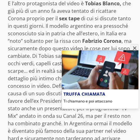
E l’altro protagonista del video è
Tobias Blanco,
che
già più di un anno fa aveva tentato di ricattare
Corona proprio per il
sex tape
di cui si
discute tanto
in questi giorni. Il modello argentino era pressoché
sconosciuto sia in patria che all’estero, in Italia era
“noto” soltanto per la rissa con
Fabrizio Corona
, ma
sicuramente dopo questo video le cose per lui sono
cambiate. Di Tobias sappiamo che è alto 1.83 cm, ha
occhi verdi, capelli castani, porta il numero 43 di
scarpe… ed in realtà sappiamo anche qualche
dettaglio più intimo che lui ci ha generosamente
concesso in video. Definito un fanatico di Bush a
causa di un suo discutibile intervento nel 2007 a
TRUFFA CHIAMATA
favore dell’ex Presidente USA, Blanco nel 2006 è
Ti chiamano e poi attaccano
stato anche un presentatore per il programma “Tv
Mix” andato in onda su Canal 26, ma per il resto non
ha combinato granché. In Argentina ormai il modello
è diventato più famoso della sua partner nel video
hard e sicuramente non tarderanno ad arrivare