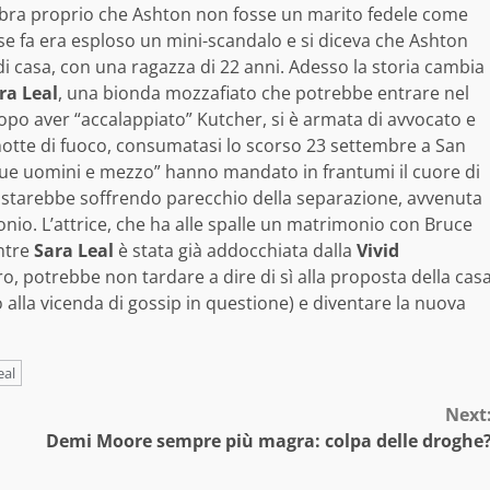
embra proprio che Ashton non fosse un marito fedele come
 fa era esploso un mini-scandalo e si diceva che Ashton
di casa, con una ragazza di 22 anni. Adesso la storia cambia
ra Leal
, una bionda mozzafiato che potrebbe entrare nel
dopo aver “accalappiato” Kutcher, si è armata di avvocato e
 notte di fuoco, consumatasi lo scorso 23 settembre a San
“Due uomini e mezzo” hanno mandato in frantumi il cuore di
ei, starebbe soffrendo parecchio della separazione, avvenuta
monio. L’attrice, che ha alle spalle un matrimonio con Bruce
ntre
Sara Leal
è stata già addocchiata dalla
Vivid
o, potrebbe non tardare a dire di sì alla proposta della cas
 alla vicenda di gossip in questione) e diventare la nuova
eal
Next
Demi Moore sempre più magra: colpa delle droghe