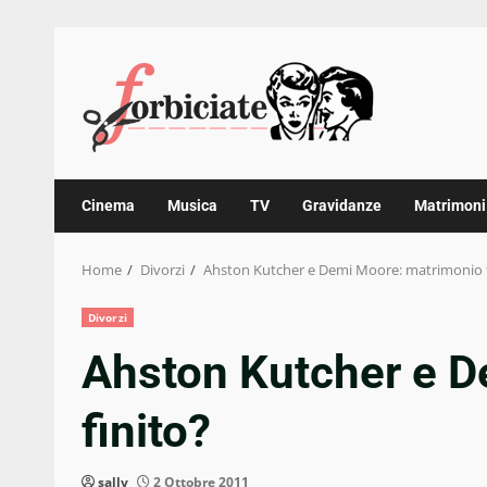
Skip
to
content
Cinema
Musica
TV
Gravidanze
Matrimoni
Home
Divorzi
Ahston Kutcher e Demi Moore: matrimonio f
Divorzi
Ahston Kutcher e D
finito?
sally
2 Ottobre 2011