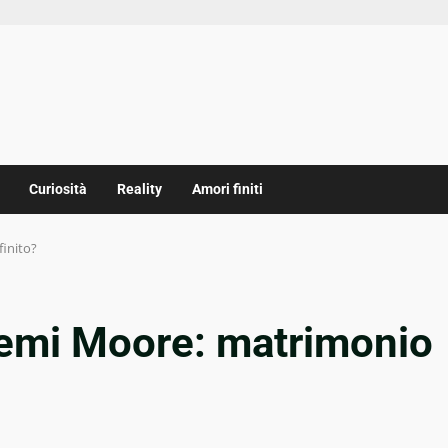
Curiosità
Reality
Amori finiti
inito?
emi Moore: matrimonio