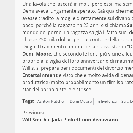
Una favola che lascerà in molti perplessi, ma s
Demi aveva lungamente sperato. Già qualche mese
avesse tradito la moglie direttamente sul divano 
poco, perché la ragazza ha 23 anni e si chiama
Sa
mondo del porno. La ragazza sa già il fatto suo, 
chiede 250 mila dollari per raccontare della loro
Diego. I tradimenti continui della nuova star di 
Demi Moore
, che secondo le fonti più vicine a l
proprio alla viglia del loro anniversario di matri
Willis, si prepara per i documenti del divorzio me
Entertainment
e visto che è molto avida di denar
produttrice (molto probabilmente un film ispirato
star del porno a stelle e strisce.
Tags:
Ashton Kutcher
Demi Moore
In Evidenza
Sara L
Continue
Previous:
Will Smith e Jada Pinkett non divorziano
Reading