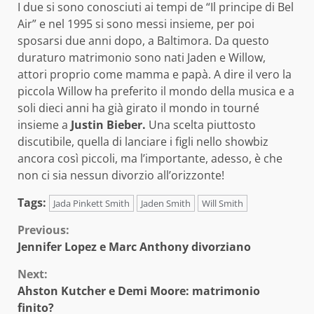
I due si sono conosciuti ai tempi de “Il principe di Bel
Air” e nel 1995 si sono messi insieme, per poi
sposarsi due anni dopo, a Baltimora. Da questo
duraturo matrimonio sono nati Jaden e Willow,
attori proprio come mamma e papà. A dire il vero la
piccola Willow ha preferito il mondo della musica e a
soli dieci anni ha già girato il mondo in tourné
insieme a
Justin Bieber.
Una scelta piuttosto
discutibile, quella di lanciare i figli nello showbiz
ancora così piccoli, ma l’importante, adesso, è che
non ci sia nessun divorzio all’orizzonte!
Tags:
Jada Pinkett Smith
Jaden Smith
Will Smith
Continue
Previous:
Jennifer Lopez e Marc Anthony divorziano
Reading
Next:
Ahston Kutcher e Demi Moore: matrimonio
finito?