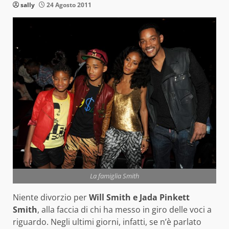
sally
24 Agosto 2011
La famiglia Smith
Niente divorzio per
Will Smith e Jada Pinkett
Smith
, alla faccia di chi ha messo in giro delle voci a
riguardo. Negli ultimi giorni, infatti, se n’è parlato