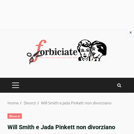
×
Skip
to
content
PRIMARY
MENU
Home
Divorzi
Will Smith e Jada Pinkett non divorziano
Divorzi
Will Smith e Jada Pinkett non divorziano