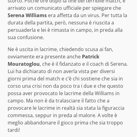
storto. Poche ore dopo la fine del terribile match, è
arrivato un comunicato ufficiale per spiegare che
Serena Williams
era affetta da un virus. Per tutta la
durata della partita, però, nessuna è riuscita a
persuaderla e lei è rimasta in campo, in preda alla
sua confusione.
Ne è uscita in lacrime, chiedendo scusa ai fan,
ovviamente era presente anche
Patrick
Mouratoglou
, che è il fidanzato e il coach di Serena.
Lui ha dichiarato di non averla vista per diversi
giorni prima del match e c’è chi sostiene che sia in
corso una crisi non da poco tra i due e che questo
possa aver provocato le lacrime della Williams in
campo. Ma non è da tralasciare il fatto che a
provocare le lacrime in realtà sia stata la figuraccia
commessa, seppur in preda al malore. A volte è
meglio abbandonare il gioco prima che sia troppo
tardi!