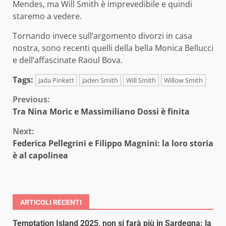
Mendes, ma Will Smith è imprevedibile e quindi
staremo a vedere.
Tornando invece sull’argomento divorzi in casa
nostra, sono recenti quelli della bella Monica Bellucci
e dell’affascinate Raoul Bova.
Tags:
Jada Pinkett
Jaden Smith
Will Smith
Willow Smith
Continue
Previous:
Tra Nina Moric e Massimiliano Dossi è finita
Reading
Next:
Federica Pellegrini e Filippo Magnini: la loro storia
è al capolinea
ARTICOLI RECENTI
Temptation Island 2025, non si farà più in Sardegna: la