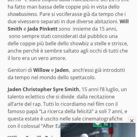
ha fatto man bassa delle coppie più in vista dello
showbusiness
.
Pare si vociferasse già da tempo che i
due vivessero separati in due diverse abitazioni.
Will
Smith
e
Jada Pinkett
sono insieme da 15 anni,
sono sempre stati considerati dal pubblico una
delle coppie più belle dello showbiz a stelle e strisce,
anche perchè è sembre saltato agli occhi di tutti che
il loro era un vero amore.
Genitori di
Willow
e
Jaden
, anch’essi già introdotti
da tempo nel mondo dello spettacolo.
Jaden Christopher Syre Smith
, 15 anni l’8 luglio, un
talento eclettico che si divide dalla recitazione
all’arte del rap. Tutti lo ricordiamo nel film con il
famoso papà “La ricerca della felicità” a soli 7 anni, e
questa estate è uscito nelle sale cinematografiche
con il colossal “After Earth”