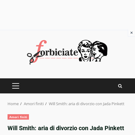
×
Skip
to
content
PRIMARY
MENU
Home
Amori finiti
Will Smith: aria di divorzio con Jada Pinkett
Amori finiti
Will Smith: aria di divorzio con Jada Pinkett