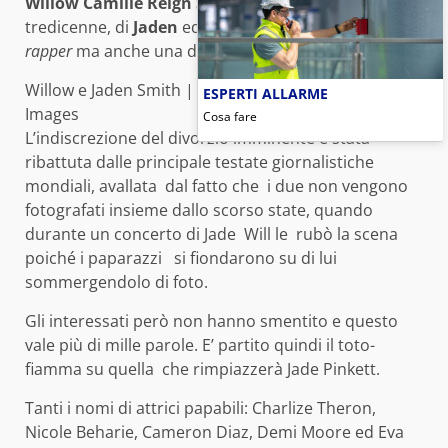
Willow Camille Reign Smith
è la sorella minore,
tredicenne, di
Jaden
ed è una giovane cantante
rapper
ma anche una discreta attrice.
Willow e Jaden Smith | © Kevork Djansezian / Getty
ESPERTI ALLARME
Images
Cosa fare
L’indiscrezione del divorzio imminente è stata
ribattuta dalle principale testate giornalistiche
mondiali, avallata dal fatto che i due non vengono
fotografati insieme dallo scorso state, quando
durante un concerto di Jade Will le rubò la scena
poiché i paparazzi si fiondarono su di lui
sommergendolo di foto.
Gli interessati però non hanno smentito e questo
vale più di mille parole. E’ partito quindi il toto-
fiamma su quella che rimpiazzerà Jade Pinkett.
Tanti i nomi di attrici papabili: Charlize Theron,
Nicole Beharie, Cameron Diaz, Demi Moore ed Eva