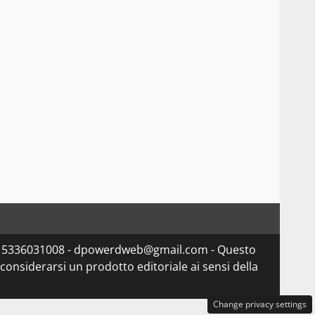
va 15336031008 - dpowerdweb@gmail.com - Questo
considerarsi un prodotto editoriale ai sensi della
Change privacy settings