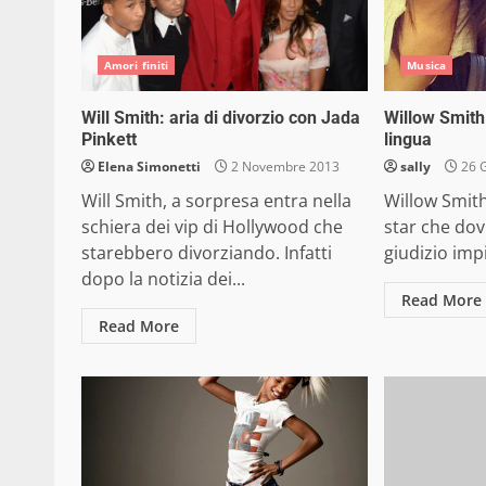
Amori finiti
Musica
Will Smith: aria di divorzio con Jada
Willow Smith 
Pinkett
lingua
Elena Simonetti
2 Novembre 2013
sally
26 
Will Smith, a sorpresa entra nella
Willow Smit
schiera dei vip di Hollywood che
star che dovr
starebbero divorziando. Infatti
giudizio impi
dopo la notizia dei...
Read More
Read More