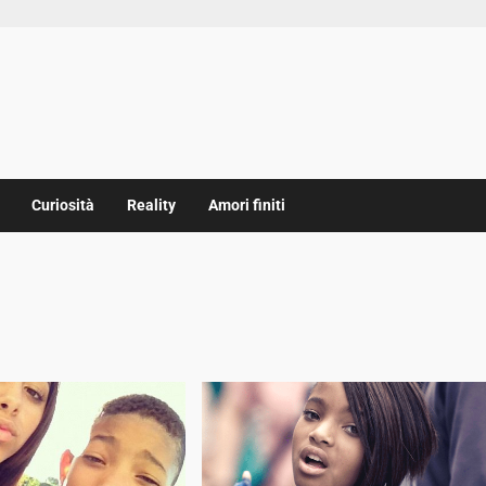
Curiosità
Reality
Amori finiti