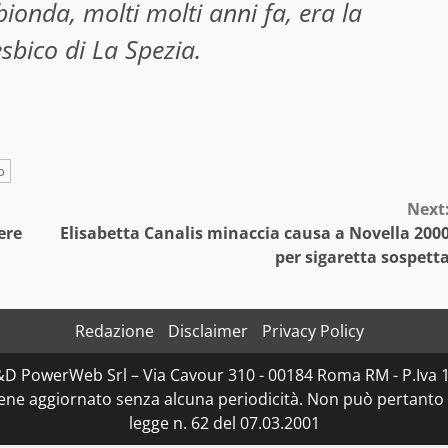
ionda, molti molti anni fa, era la
sbico di La Spezia.
o
Next
ere
Elisabetta Canalis minaccia causa a Novella 200
per sigaretta sospett
Redazione
Disclaimer
Privacy Policy
D&D PowerWeb Srl – Via Cavour 310 - 00184 Roma RM - P.I
iene aggiornato senza alcuna periodicità. Non può pertanto 
legge n. 62 del 07.03.2001