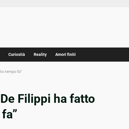
Curiosità
Reality
Amori finiti
lto tempo fa”
De Filippi ha fatto
 fa”