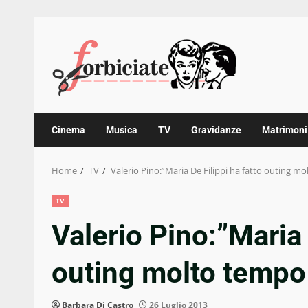
Skip
to
content
Cinema
Musica
TV
Gravidanze
Matrimoni
Home
TV
Valerio Pino:”Maria De Filippi ha fatto outing mo
TV
Valerio Pino:”Maria 
outing molto tempo
Barbara Di Castro
26 Luglio 2013