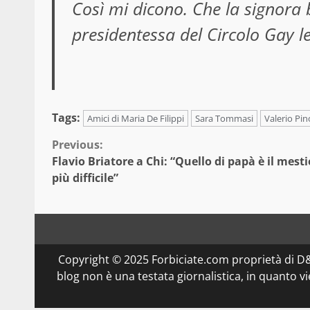
Così mi dicono. Che la signora b
presidentessa del Circolo Gay le
Tags:
Amici di Maria De Filippi
Sara Tommasi
Valerio Pin
Continue
Previous:
Flavio Briatore a Chi: “Quello di papà è il mesti
Reading
più difficile”
Copyright © 2025 Forbiciate.com proprietà di 
blog non è una testata giornalistica, in quanto v