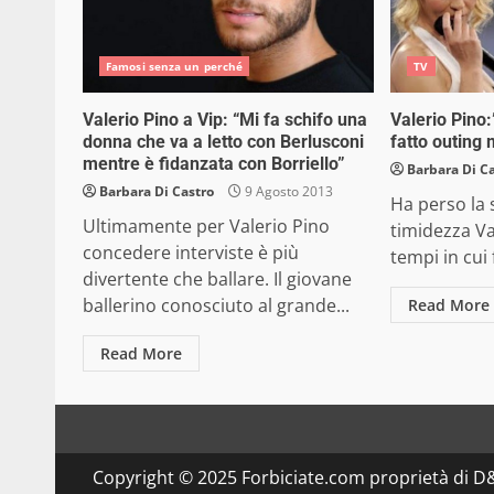
Famosi senza un perché
TV
Valerio Pino a Vip: “Mi fa schifo una
Valerio Pino:
donna che va a letto con Berlusconi
fatto outing
mentre è fidanzata con Borriello”
Barbara Di C
Barbara Di Castro
9 Agosto 2013
Ha perso la
Ultimamente per Valerio Pino
timidezza Va
concedere interviste è più
tempi in cui f
divertente che ballare. Il giovane
ballerino conosciuto al grande...
Read More
Read More
Copyright © 2025 Forbiciate.com proprietà di 