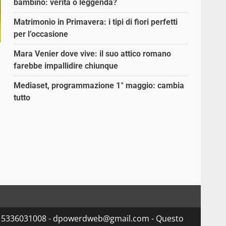
bambino: verità o leggenda?
Matrimonio in Primavera: i tipi di fiori perfetti
per l’occasione
Mara Venier dove vive: il suo attico romano
farebbe impallidire chiunque
Mediaset, programmazione 1° maggio: cambia
tutto
va 15336031008 - dpowerdweb@gmail.com - Questo