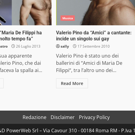
Musica
”Maria De Filippi ha
Valerio Pino da “Amici” a cantante:
 molto tempo fa”
incide un singolo sui gay
astro
26 Luglio 2013
sally
17 Settembre 2010
 sua apparente
Valerio Pino è stato uno dei
lerio Pino, che dai
ballerini di “Amici di Maria De
aceva la spalla ai...
Filippi“, tra l’altro uno dei...
Read More
Redazione
Disclaimer
Privacy Policy
D&D PowerWeb Srl – Via Cavour 310 - 00184 Roma RM - P.I