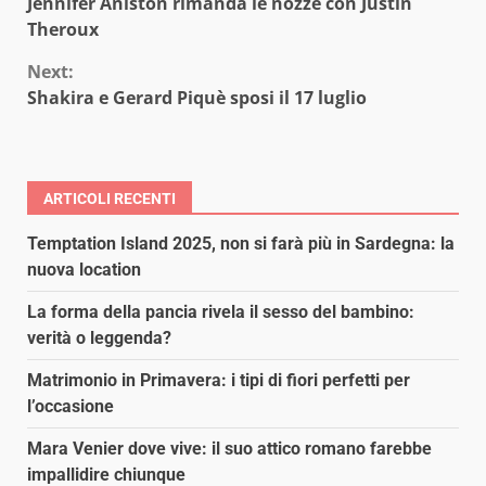
Jennifer Aniston rimanda le nozze con Justin
Reading
Theroux
Next:
Shakira e Gerard Piquè sposi il 17 luglio
ARTICOLI RECENTI
Temptation Island 2025, non si farà più in Sardegna: la
nuova location
La forma della pancia rivela il sesso del bambino:
verità o leggenda?
Matrimonio in Primavera: i tipi di fiori perfetti per
l’occasione
Mara Venier dove vive: il suo attico romano farebbe
impallidire chiunque