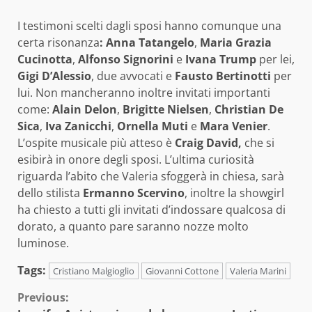
I testimoni scelti dagli sposi hanno comunque una
certa risonanza
: Anna Tatangelo
,
Maria Grazia
Cucinotta
,
Alfonso Signorini
e
Ivana Trump
per lei,
Gigi D’Alessio
, due avvocati e
Fausto Bertinotti
per
lui. Non mancheranno inoltre invitati importanti
come:
Alain Delon
,
Brigitte Nielsen
,
Christian De
Sica
,
Iva Zanicchi
,
Ornella Muti
e
Mara Venier
.
L’ospite musicale più atteso è
Craig David,
che si
esibirà in onore degli sposi. L’ultima curiosità
riguarda l’abito che Valeria sfoggerà in chiesa, sarà
dello stilista
Ermanno Scervino
, inoltre la showgirl
ha chiesto a tutti gli invitati d’indossare qualcosa di
dorato, a quanto pare saranno nozze molto
luminose.
Tags:
Cristiano Malgioglio
Giovanni Cottone
Valeria Marini
Continue
Previous: