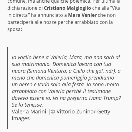
comune, ma anche qualche polemica. Per ultima la
dichiarazione di
Cristiano Malgioglio
che alla “Vi
ta
in diretta
“
ha annunciato a
Mara Venier
che non
parteciperà alle nozze perchè arrabbiato con la
sposa
:
Io voglio bene a Valeria, Mara, ma non sarò al
suo matrimonio. Domenica lavoro con tua
nuora (Simona Ventura, a Cielo che gol, ndr), a
meno che domenica pomeriggio prendiamo
un aereo e vado solo alla festa. Io sono molto
arrabbiato con Valeria perché il testimone
dovevo essere io, lei ha preferito Ivana Trump?
Se la tenesse.
Valeria Marini |© Vittorio Zunino/ Getty
Images