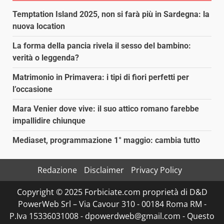
Temptation Island 2025, non si farà più in Sardegna: la
nuova location
La forma della pancia rivela il sesso del bambino:
verità o leggenda?
Matrimonio in Primavera: i tipi di fiori perfetti per
l’occasione
Mara Venier dove vive: il suo attico romano farebbe
impallidire chiunque
Mediaset, programmazione 1° maggio: cambia tutto
Redazione
Disclaimer
Privacy Policy
Copyright © 2025 Forbiciate.com proprietà di D&D
PowerWeb Srl – Via Cavour 310 - 00184 Roma RM -
P.Iva 15336031008 - dpowerdweb@gmail.com - Questo