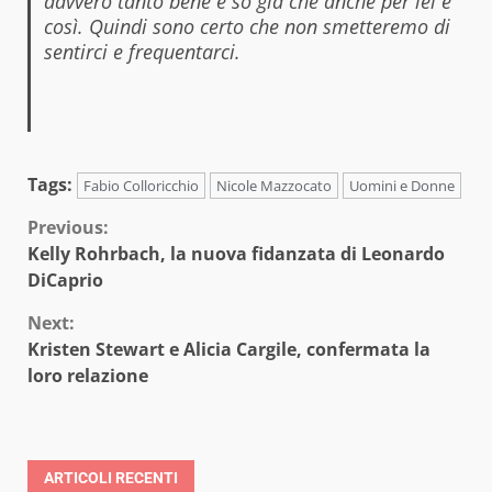
davvero tanto bene e so già che anche per lei è
così. Quindi sono certo che non smetteremo di
sentirci e frequentarci.
Tags:
Fabio Colloricchio
Nicole Mazzocato
Uomini e Donne
Continue
Previous:
Kelly Rohrbach, la nuova fidanzata di Leonardo
Reading
DiCaprio
Next:
Kristen Stewart e Alicia Cargile, confermata la
loro relazione
ARTICOLI RECENTI