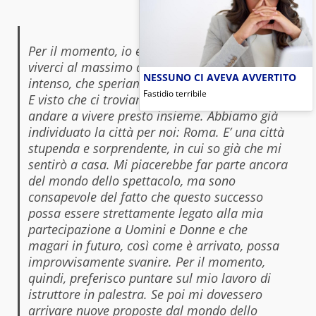
Per il momento, io e Nicole, cerchiamo di
viverci al massimo questo sentimento così
NESSUNO CI AVEVA AVVERTITO
intenso, che speriamo possa durare in eterno.
Fastidio terribile
E visto che ci troviamo così bene, speriamo di
andare a vivere presto insieme. Abbiamo già
individuato la città per noi: Roma. E’ una città
stupenda e sorprendente, in cui so già che mi
sentirò a casa. Mi piacerebbe far parte ancora
del mondo dello spettacolo, ma sono
consapevole del fatto che questo successo
possa essere strettamente legato alla mia
partecipazione a Uomini e Donne e che
magari in futuro, così come è arrivato, possa
improvvisamente svanire. Per il momento,
quindi, preferisco puntare sul mio lavoro di
istruttore in palestra. Se poi mi dovessero
arrivare nuove proposte dal mondo dello