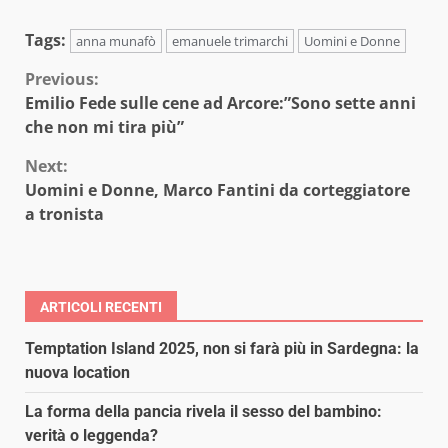
Tags:
anna munafò
emanuele trimarchi
Uomini e Donne
Continue
Previous:
Emilio Fede sulle cene ad Arcore:”Sono sette anni
Reading
che non mi tira più”
Next:
Uomini e Donne, Marco Fantini da corteggiatore
a tronista
ARTICOLI RECENTI
Temptation Island 2025, non si farà più in Sardegna: la
nuova location
La forma della pancia rivela il sesso del bambino:
verità o leggenda?