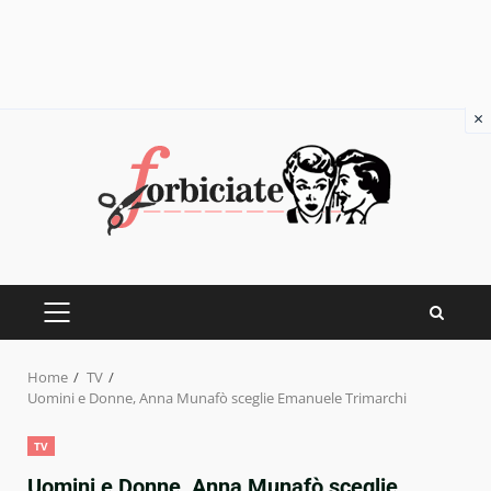
×
Skip
to
content
PRIMARY
MENU
Home
TV
Uomini e Donne, Anna Munafò sceglie Emanuele Trimarchi
TV
Uomini e Donne, Anna Munafò sceglie