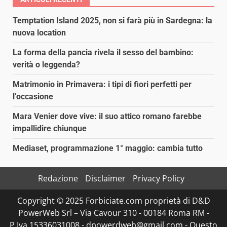
articoli
Temptation Island 2025, non si farà più in Sardegna: la
nuova location
La forma della pancia rivela il sesso del bambino:
verità o leggenda?
Matrimonio in Primavera: i tipi di fiori perfetti per
l’occasione
Mara Venier dove vive: il suo attico romano farebbe
impallidire chiunque
Mediaset, programmazione 1° maggio: cambia tutto
Redazione
Disclaimer
Privacy Policy
Copyright © 2025 Forbiciate.com proprietà di D&D
PowerWeb Srl – Via Cavour 310 - 00184 Roma RM -
P.Iva 15336031008 - dpowerdweb@gmail.com - Questo