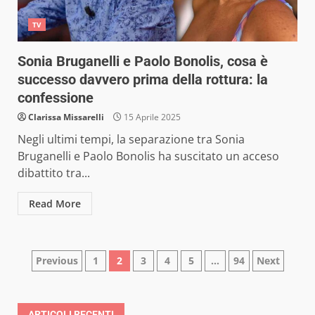
TV
Sonia Bruganelli e Paolo Bonolis, cosa è
successo davvero prima della rottura: la
confessione
Clarissa Missarelli
15 Aprile 2025
Negli ultimi tempi, la separazione tra Sonia
Bruganelli e Paolo Bonolis ha suscitato un acceso
dibattito tra...
Read More
Paginazione
Previous
1
2
3
4
5
…
94
Next
degli
ARTICOLI RECENTI