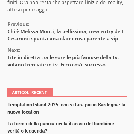
finiti. Ora non resta che aspettare l’inizio del reality,
atteso per maggio.
Continue
Previous:
Chi è Melissa Monti, la bellissima, new entry de I
Reading
Cesaroni: spunta una clamorosa parentela vip
Next:
Lite in diretta tra le sorelle più famose della tv:
volano frecciate in tv. Ecco cos’è successo
ARTICOLI RECENTI
Temptation Island 2025, non si farà più in Sardegna: la
nuova location
La forma della pancia rivela il sesso del bambino:
verità o leggenda?