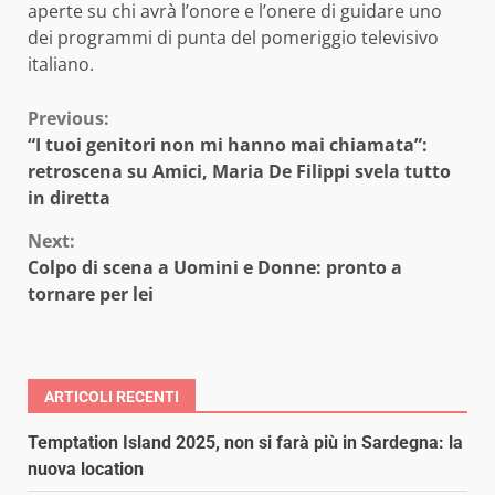
aperte su chi avrà l’onore e l’onere di guidare uno
dei programmi di punta del pomeriggio televisivo
italiano.
Continue
Previous:
“I tuoi genitori non mi hanno mai chiamata”:
Reading
retroscena su Amici, Maria De Filippi svela tutto
in diretta
Next:
Colpo di scena a Uomini e Donne: pronto a
tornare per lei
ARTICOLI RECENTI
Temptation Island 2025, non si farà più in Sardegna: la
nuova location