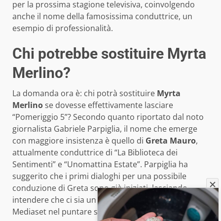
per la prossima stagione televisiva, coinvolgendo
anche il nome della famosissima conduttrice, un
esempio di professionalità.
Chi potrebbe sostituire Myrta
Merlino?
La domanda ora è: chi potrà sostituire
Myrta
Merlino
se dovesse effettivamente lasciare
“Pomeriggio 5”? Secondo quanto riportato dal noto
giornalista Gabriele Parpiglia, il nome che emerge
con maggiore insistenza è quello di
Greta Mauro
,
attualmente conduttrice di “La Biblioteca dei
Sentimenti” e “Unomattina Estate”. Parpiglia ha
suggerito che i primi dialoghi per una possibile
conduzione di Greta sono già iniziati, lasciando
intendere che ci sia un forte interesse da parte di
Mediaset nel puntare su di lei.