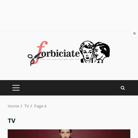
×
Skip
to
content
PRIMARY
MENU
Home
TV
Page 4
TV