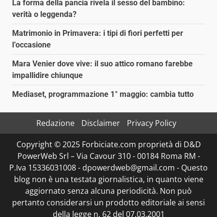
La forma della pancia rivela il sesso del bambino:
verità o leggenda?
Matrimonio in Primavera: i tipi di fiori perfetti per
l’occasione
Mara Venier dove vive: il suo attico romano farebbe
impallidire chiunque
Mediaset, programmazione 1° maggio: cambia tutto
Redazione
Disclaimer
Privacy Policy
Copyright © 2025 Forbiciate.com proprietà di D&D
PowerWeb Srl – Via Cavour 310 - 00184 Roma RM -
P.Iva 15336031008 - dpowerdweb@gmail.com - Questo
blog non è una testata giornalistica, in quanto viene
aggiornato senza alcuna periodicità. Non può
pertanto considerarsi un prodotto editoriale ai sensi
della legge n. 62 del 07.03.2001