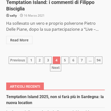
Temptation Island: i commenti di Filippo
Bisciglia
sally
16 Marzo 2021
Ha sollevato un vero e proprio polverone Pietro
Delle Piane, dopo la sua partecipazione a “Live –...
Read More
Paginazione
Previous
1
2
3
4
5
6
7
…
94
Next
degli
articoli
ARTICOLI RECENTI
Temptation Island 2025, non si farà più in Sardegna: la
nuova location