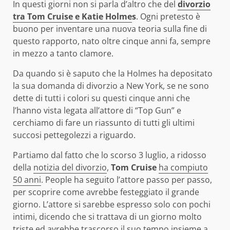
In questi giorni non si parla d’altro che del
divorzio
tra Tom Cruise e Katie Holme
s
. Ogni pretesto è
buono per inventare una nuova teoria sulla fine di
questo rapporto, nato oltre cinque anni fa, sempre
in mezzo a tanto clamore.
Da quando si è saputo che la Holmes ha depositato
la sua domanda di divorzio a New York, se ne sono
dette di tutti i colori su questi cinque anni che
l’hanno vista legata all’attore di “Top Gun” e
cerchiamo di fare un riassunto di tutti gli ultimi
succosi pettegolezzi a riguardo.
Partiamo dal fatto che lo scorso 3 luglio, a ridosso
della
notizia del divorzio
,
Tom Cruise
ha compiuto
50 anni
. People ha seguito l’attore passo per passo,
per scoprire come avrebbe festeggiato il grande
giorno. L’attore si sarebbe espresso solo con pochi
intimi, dicendo che si trattava di un giorno molto
triste ed avrebbe trascorso il suo tempo insieme a