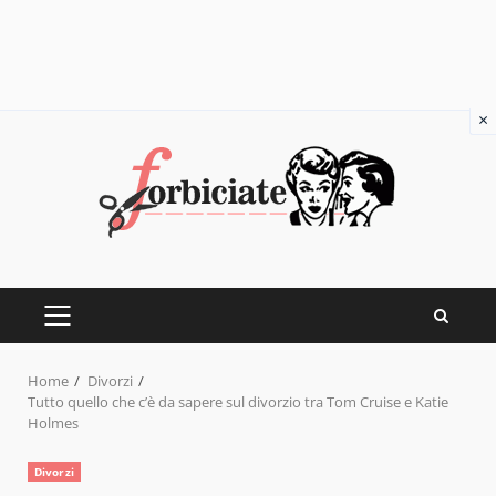
×
Skip
to
content
PRIMARY
MENU
Home
Divorzi
Tutto quello che c’è da sapere sul divorzio tra Tom Cruise e Katie
Holmes
Divorzi