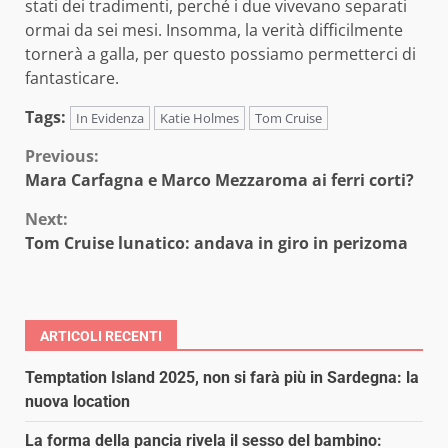
stati dei tradimenti, perché i due vivevano separati
ormai da sei mesi. Insomma, la verità difficilmente
tornerà a galla, per questo possiamo permetterci di
fantasticare.
Tags:
In Evidenza
Katie Holmes
Tom Cruise
Continue
Previous:
Mara Carfagna e Marco Mezzaroma ai ferri corti?
Reading
Next:
Tom Cruise lunatico: andava in giro in perizoma
ARTICOLI RECENTI
Temptation Island 2025, non si farà più in Sardegna: la
nuova location
La forma della pancia rivela il sesso del bambino: