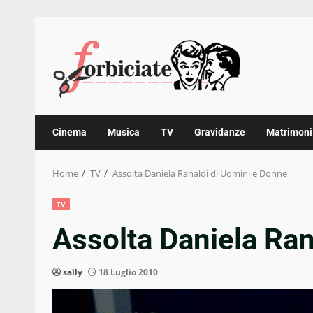
Skip
to
content
Cinema
Musica
TV
Gravidanze
Matrimoni
Home
TV
Assolta Daniela Ranaldi di Uomini e Donne
TV
Assolta Daniela Ran
sally
18 Luglio 2010