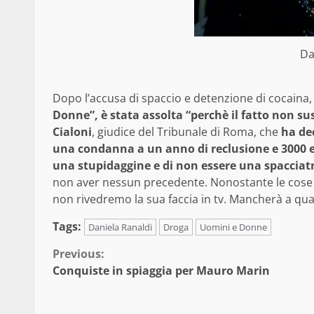
Da
Dopo l’accusa di spaccio e detenzione di cocaina
Donne”, è stata assolta “perchè il fatto non sus
Cialoni
, giudice del Tribunale di Roma, che
ha dec
una condanna a un anno di reclusione e 3000 
una stupidaggine e di non essere una spacciatr
non aver nessun precedente. Nonostante le cose p
non rivedremo la sua faccia in tv. Mancherà a qu
Tags:
Daniela Ranaldi
Droga
Uomini e Donne
Continue
Previous:
Conquiste in spiaggia per Mauro Marin
Reading