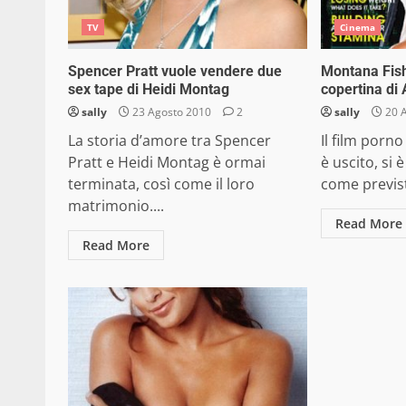
TV
Cinema
Spencer Pratt vuole vendere due
Montana Fish
sex tape di Heidi Montag
copertina di 
sally
23 Agosto 2010
2
sally
20 
La storia d’amore tra Spencer
Il film porn
Pratt e Heidi Montag è ormai
è uscito, si 
terminata, così come il loro
come previsto
matrimonio....
Read More
Read More