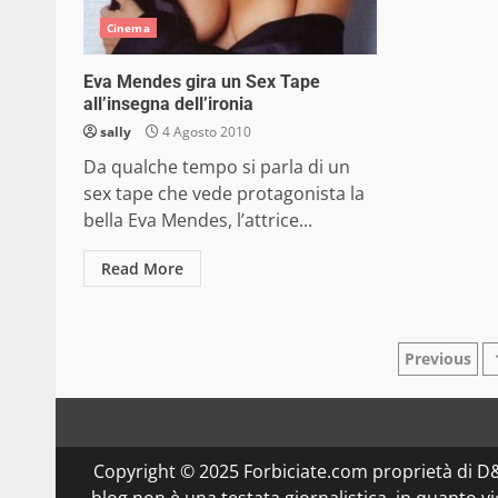
Cinema
Eva Mendes gira un Sex Tape
all’insegna dell’ironia
sally
4 Agosto 2010
Da qualche tempo si parla di un
sex tape che vede protagonista la
bella Eva Mendes, l’attrice...
Read More
Pagina
Previous
degli
articol
Copyright © 2025 Forbiciate.com proprietà di 