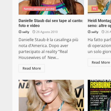
Famosi senza un perché
TV
Danielle Staub dai sex tape al canto:
Heidi Montag
foto e video
seno: altre o
sally
26 Agosto 2010
sally
26 
Danielle Staub è la casalinga più
Ha fatto parl
nota d’America. Dopo aver
di operazion
partecipato al reality “Real
un solo gior
Housewives of New...
Read More
Read More