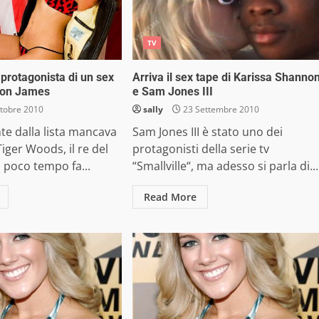
TV
protagonista di un sex
Arriva il sex tape di Karissa Shanno
von James
e Sam Jones III
tobre 2010
sally
23 Settembre 2010
te dalla lista mancava
Sam Jones III è stato uno dei
Tiger Woods, il re del
protagonisti della serie tv
a poco tempo fa...
“Smallville“, ma adesso si parla di...
Read More