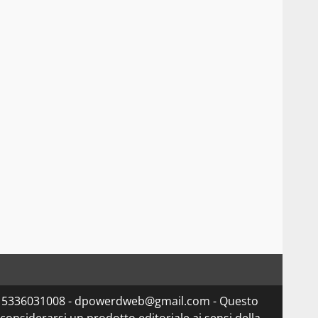
va 15336031008 - dpowerdweb@gmail.com - Questo