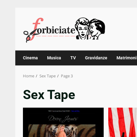
Skip
to
content
Cinema
Musica
TV
Gravidanze
Matrimoni
Home
Sex Tape
Page 3
Sex Tape