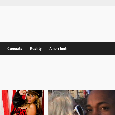
Curiosità
Reality
Amori finiti