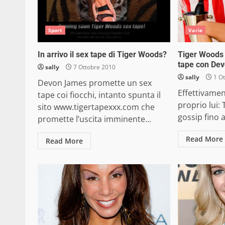
Sport
Varie
In arrivo il sex tape di Tiger Woods?
Tiger Woods 
tape con De
sally
7 Ottobre 2010
sally
1 Ot
Devon James promette un sex
Effettivamen
tape coi fiocchi, intanto spunta il
proprio lui: 
sito www.tigertapexxx.com che
gossip fino 
promette l’uscita imminente...
Read More
Read More