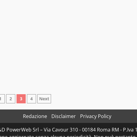
zione
1
2
3
4
Next
Redazione
Disclaimer
Privacy Policy
i
D&D PowerWeb Srl – Via Cavour 310 - 00184 Roma RM - P.I