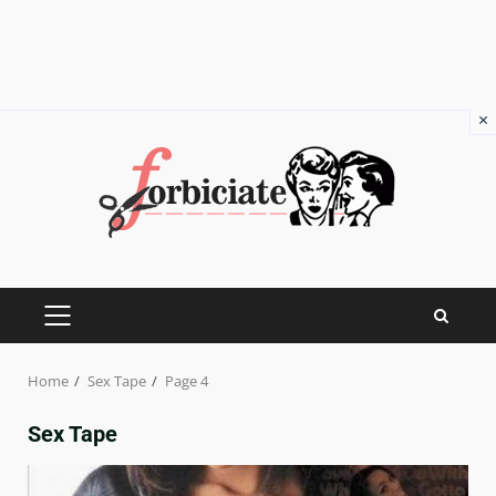
×
Skip
to
content
PRIMARY
MENU
Home
Sex Tape
Page 4
Sex Tape