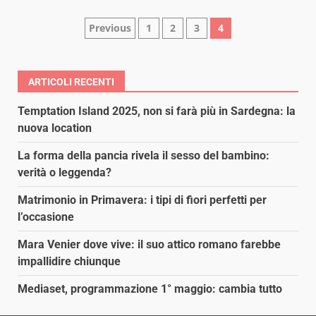
Paginazione
Previous
1
2
3
4
degli
articoli
ARTICOLI RECENTI
Temptation Island 2025, non si farà più in Sardegna: la
nuova location
La forma della pancia rivela il sesso del bambino:
verità o leggenda?
Matrimonio in Primavera: i tipi di fiori perfetti per
l’occasione
Mara Venier dove vive: il suo attico romano farebbe
impallidire chiunque
Mediaset, programmazione 1° maggio: cambia tutto