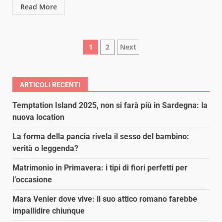
Read More
Paginazione
1
2
Next
degli
articoli
ARTICOLI RECENTI
Temptation Island 2025, non si farà più in Sardegna: la
nuova location
La forma della pancia rivela il sesso del bambino:
verità o leggenda?
Matrimonio in Primavera: i tipi di fiori perfetti per
l’occasione
Mara Venier dove vive: il suo attico romano farebbe
impallidire chiunque