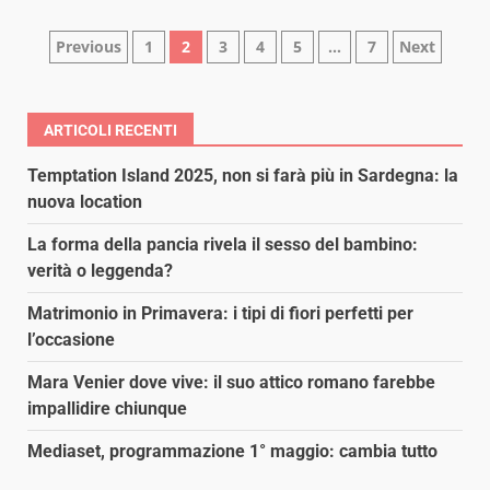
Paginazione
Previous
1
2
3
4
5
…
7
Next
degli
articoli
ARTICOLI RECENTI
Temptation Island 2025, non si farà più in Sardegna: la
nuova location
La forma della pancia rivela il sesso del bambino:
verità o leggenda?
Matrimonio in Primavera: i tipi di fiori perfetti per
l’occasione
Mara Venier dove vive: il suo attico romano farebbe
impallidire chiunque
Mediaset, programmazione 1° maggio: cambia tutto