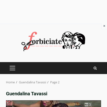
×
Skip
to
content
PRIMARY
MENU
Home
Guendalina Tavassi
Page 2
Guendalina Tavassi